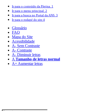
Ir para o conteúdo
da Página.
1
Ir para o menu
principal.
2
Ir para a busca
no Portal da ANS.
3
Ir para o rodapé
do site.
4
Glossário
FAQ
Mapa do Site
Acessibilidade
A
- Sem Contraste
A
- Contraste
A-
Diminuir letras
A
Tamanho de letras normal
A+
Aumentar letras