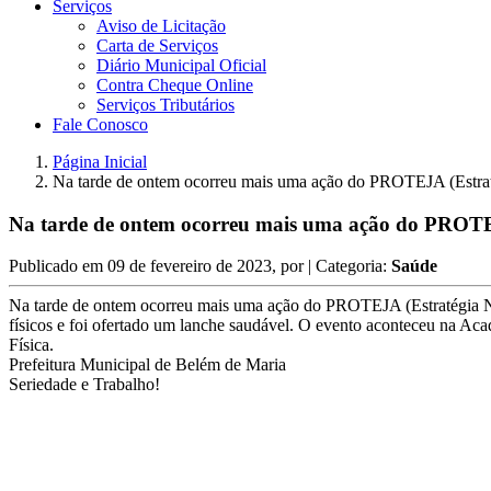
Serviços
Aviso de Licitação
Carta de Serviços
Diário Municipal Oficial
Contra Cheque Online
Serviços Tributários
Fale Conosco
Página Inicial
Na tarde de ontem ocorreu mais uma ação do PROTEJA (Estraté
Na tarde de ontem ocorreu mais uma ação do PROTEJA
Publicado em
09 de fevereiro de 2023
, por
| Categoria:
Saúde
Na tarde de ontem ocorreu mais uma ação do PROTEJA (Estratégia Nac
físicos e foi ofertado um lanche saudável. O evento aconteceu na Ac
Física.
Prefeitura Municipal de Belém de Maria
Seriedade e Trabalho!