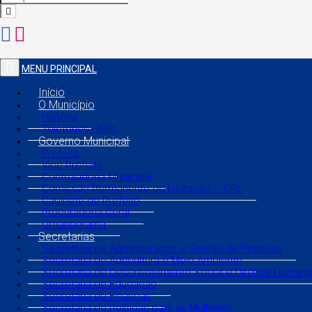
MENU PRINCIPAL
Início
O Município
História
Telefones Úteis
Governo Municipal
Prefeito
Vice Prefeito
Controladoria Municipal
Comissão Permanente de Licitação – CPL
Gabinete do Prefeito
Procuradoria Geral
Organograma
Secretarias
Secretaria de Administração e Gestão de Pessoas
Secretaria de Agricultura e Meio Ambiente
Secretaria de Desenvolvimento Social e Direitos Human
Secretaria de Educação
Secretaria de Finanças
Secretaria de Políticas para as Mulheres