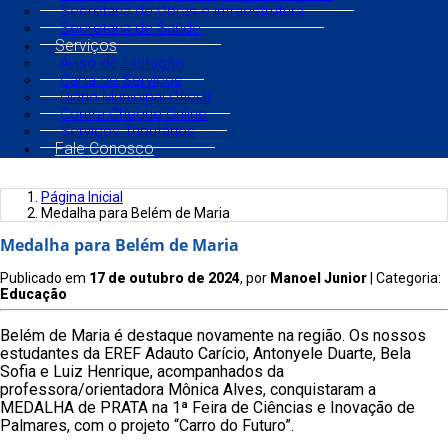
Secretaria de Obras e Infraestrutura
Secretaria de Saúde
Serviços
Aviso de Licitação
Carta de Serviços
Diário Municipal Oficial
Contra Cheque Online
Serviços Tributários
Fale Conosco
Página Inicial
Medalha para Belém de Maria
Medalha para Belém de Maria
Publicado em
17 de outubro de 2024
, por
Manoel Junior
| Categoria:
Educação
Belém de Maria é destaque novamente na região. Os nossos
estudantes da EREF Adauto Carício, Antonyele Duarte, Bela
Sofia e Luiz Henrique, acompanhados da
professora/orientadora Mônica Alves, conquistaram a
MEDALHA de PRATA na 1ª Feira de Ciências e Inovação de
Palmares, com o projeto “Carro do Futuro”.