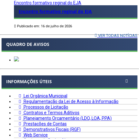
Encontro formativo reginal do EJA
Encontro formativo reginal do EJA
Publicado em: 16 de julho de 2026
VER TODAS NOTÍCIAS
QUADRO DE AVISOS
INFORMAÇÕES ÚTEIS
Lei Orgânica Municipal
Regulamentação da Lei de Acesso à Informação
Processos de Licitação
Contratos e Termos Aditivos
Planejamento Orçamentário (LDO, LOA, PPA)
Prestações de Contas
Demonstrativos Fiscais (RGF)
Web Service