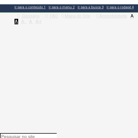
Ir para o conteúdo
1
Ir para o menu
2
Ir para a busca
3
Ir para o rodapé
4
Glossário
FAQ
Mapa do Site
Acessibilidade
A
A+
A
A
A-