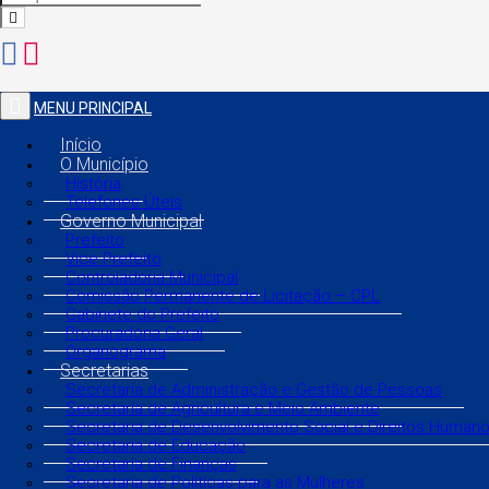
MENU PRINCIPAL
Início
O Município
História
Telefones Úteis
Governo Municipal
Prefeito
Vice Prefeito
Controladoria Municipal
Comissão Permanente de Licitação – CPL
Gabinete do Prefeito
Procuradoria Geral
Organograma
Secretarias
Secretaria de Administração e Gestão de Pessoas
Secretaria de Agricultura e Meio Ambiente
Secretaria de Desenvolvimento Social e Direitos Human
Secretaria de Educação
Secretaria de Finanças
Secretaria de Políticas para as Mulheres