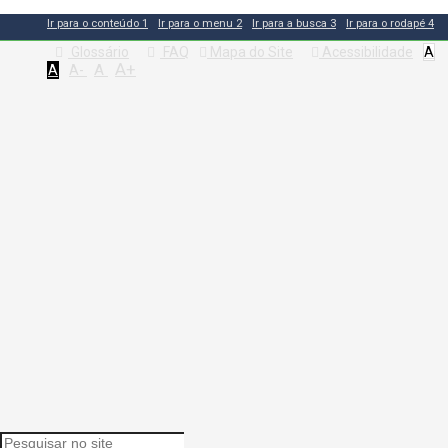
Ir para o conteúdo
1
Ir para o menu
2
Ir para a busca
3
Ir para o rodapé
4
Glossário
FAQ
Mapa do Site
Acessibilidade
A
A+
A
A
A-