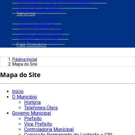
Secretaria de Obras e Infraestrutura
Secretaria de Saúde
Serviços
Aviso de Licitação
Carta de Serviços
Diário Municipal Oficial
Contra Cheque Online
Serviços Tributários
Fale Conosco
Página Inicial
Mapa do Site
Mapa do Site
Início
O Município
História
Telefones Úteis
Governo Municipal
Prefeito
Vice Prefeito
Controladoria Municipal
Comissão Permanente de Licitação – CPL