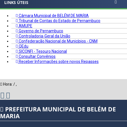
LINKS ÚTEIS
Câmara Municipal de BELÉM DE MARIA
Tribunal de Contas do Estado de Pernambuco
AMUPE
Governo de Pernambuco
Controladoria-Geral da União
Confederação Nacional de Municípios - CNM
QEdu
SICONFI - Tesouro Nacional
Consultar Convênios
Receber Informações sobre novos Repasses
Hora:
/
,
PREFEITURA MUNICIPAL DE BELÉM DE
MARIA