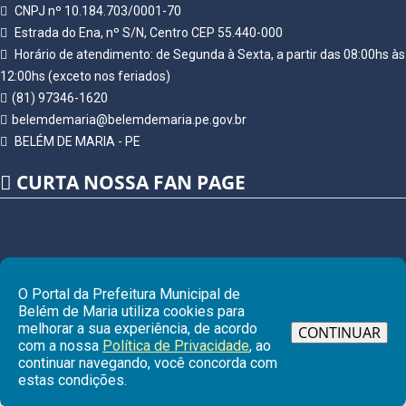
CNPJ nº 10.184.703/0001-70
Estrada do Ena, nº S/N, Centro CEP 55.440-000
Horário de atendimento: de Segunda à Sexta, a partir das 08:00hs às
12:00hs (exceto nos feriados)
(81) 97346-1620
belemdemaria@belemdemaria.pe.gov.br
BELÉM DE MARIA - PE
CURTA NOSSA FAN PAGE
O Portal da Prefeitura Municipal de
Belém de Maria utiliza cookies para
melhorar a sua experiência, de acordo
CONTINUAR
com a nossa
Política de Privacidade
, ao
continuar navegando, você concorda com
Ir pa
estas condições.
© Copyright 2026 Prefeitura Municipal de BELÉM DE MARIA | Todos os
direitos reservados