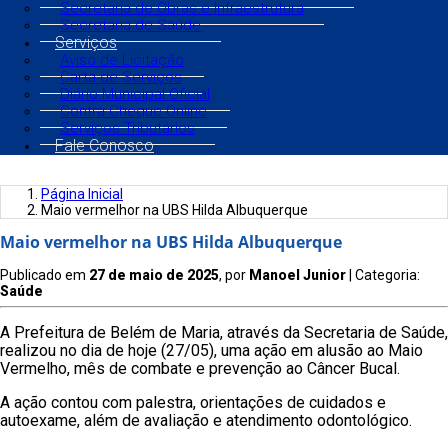
Secretaria de Obras e Infraestrutura
Secretaria de Saúde
Serviços
Aviso de Licitação
Carta de Serviços
Diário Municipal Oficial
Contra Cheque Online
Serviços Tributários
Fale Conosco
Página Inicial
Maio vermelhor na UBS Hilda Albuquerque
Maio vermelhor na UBS Hilda Albuquerque
Publicado em
27 de maio de 2025
, por
Manoel Junior
| Categoria:
Saúde
A Prefeitura de Belém de Maria, através da Secretaria de Saúde,
realizou no dia de hoje (27/05), uma ação em alusão ao Maio
Vermelho, mês de combate e prevenção ao Câncer Bucal.
A ação contou com palestra, orientações de cuidados e
autoexame, além de avaliação e atendimento odontológico.