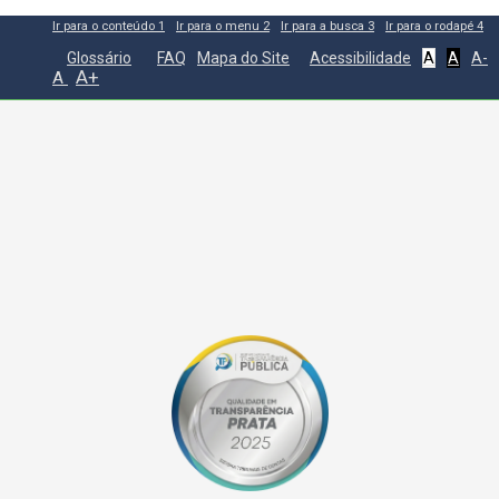
Ir para o conteúdo
1
Ir para o menu
2
Ir para a busca
3
Ir para o rodapé
4
Glossário
FAQ
Mapa do Site
Acessibilidade
A
A
A-
A+
A