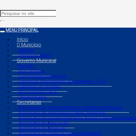
MENU PRINCIPAL
Início
O Município
História
Telefones Úteis
Governo Municipal
Prefeito
Vice Prefeito
Controladoria Municipal
Comissão Permanente de Licitação – CPL
Gabinete do Prefeito
Procuradoria Geral
Organograma
Secretarias
Secretaria de Administração e Gestão de Pessoas
Secretaria de Agricultura e Meio Ambiente
Secretaria de Desenvolvimento Social e Direitos Human
Secretaria de Educação
Secretaria de Finanças
Secretaria de Políticas para as Mulheres