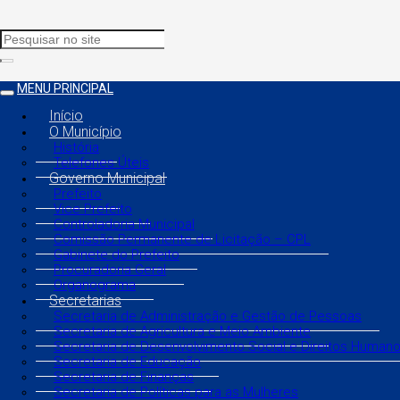
MENU PRINCIPAL
Início
O Município
História
Telefones Úteis
Governo Municipal
Prefeito
Vice Prefeito
Controladoria Municipal
Comissão Permanente de Licitação – CPL
Gabinete do Prefeito
Procuradoria Geral
Organograma
Secretarias
Secretaria de Administração e Gestão de Pessoas
Secretaria de Agricultura e Meio Ambiente
Secretaria de Desenvolvimento Social e Direitos Human
Secretaria de Educação
Secretaria de Finanças
Secretaria de Políticas para as Mulheres