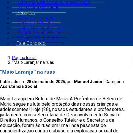
Secretaria de Obras e Infraestrutura
Secretaria de Saúde
Serviços
Aviso de Licitação
Carta de Serviços
Diário Municipal Oficial
Contra Cheque Online
Serviços Tributários
Fale Conosco
Página Inicial
“Maio Laranja” na ruas
“Maio Laranja” na ruas
Publicado em
28 de maio de 2025
, por
Manoel Junior
| Categoria:
Assistência Social
Maio Laranja em Belém de Maria. A Prefeitura de Belém de
Maria segue na luta pela proteção das nossas crianças e
adolescentes! Hoje (28), nossos estudantes e professores,
juntamente com a Secretaria de Desenvolvimento Social e
Direitos Humanos, o Conselho Tutelar e a Secretaria de
educação, foram às ruas em uma linda passeata de
conscientização contra o abuso e a exploração sexual de