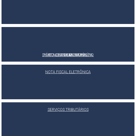
DIÁRIO OFICIAL DO MUNICÍPIO
PORTAL DA TRANSPARÊNCIA
OUVIDORIA MUNICIPAL
E-SIC
NOTA FISCAL ELETRÔNICA
SERVIÇOS TRIBUTÁRIOS