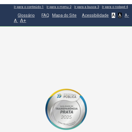
Ir para o conteúdo
1
Ir para o menu
2
Ir para a busca
3
Ir para o rodapé
4
Glossário
FAQ
Mapa do Site
Acessibilidade
A
A
A-
A+
A