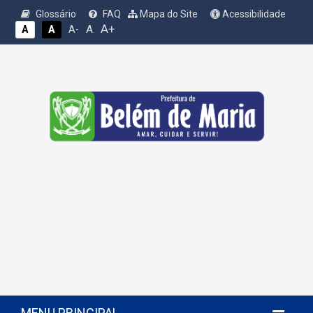
Glossário
FAQ
Mapa do Site
Acessibilidade
A+
A
A
A
A-
MENU PRINCIPAL