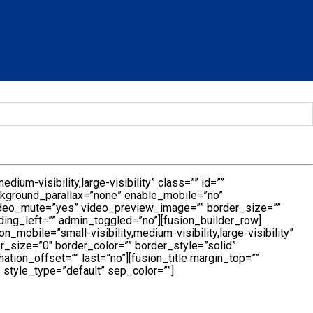
um-visibility,large-visibility” class=”” id=””
ckground_parallax=”none” enable_mobile=”no”
ideo_mute=”yes” video_preview_image=”” border_size=””
ing_left=”” admin_toggled=”no”][fusion_builder_row]
mobile=”small-visibility,medium-visibility,large-visibility”
r_size=”0″ border_color=”” border_style=”solid”
tion_offset=”” last=”no”][fusion_title margin_top=””
” style_type=”default” sep_color=””]