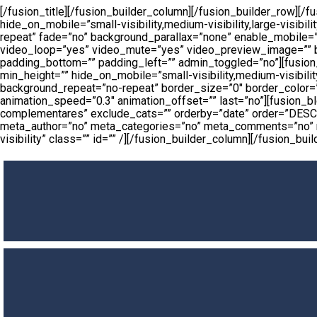
[/fusion_title][/fusion_builder_column][/fusion_builder_row][
hide_on_mobile=”small-visibility,medium-visibility,large-visib
repeat” fade=”no” background_parallax=”none” enable_mobile=
video_loop=”yes” video_mute=”yes” video_preview_image=”” bo
padding_bottom=”” padding_left=”” admin_toggled=”no”][fusion_
min_height=”” hide_on_mobile=”small-visibility,medium-visibilit
background_repeat=”no-repeat” border_size=”0″ border_color=””
animation_speed=”0.3″ animation_offset=”” last=”no”][fusion_
complementares” exclude_cats=”” orderby=”date” order=”DESC” t
meta_author=”no” meta_categories=”no” meta_comments=”no” met
visibility” class=”” id=”” /][/fusion_builder_column][/fusion_bui