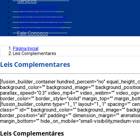
Serviços
Aviso de Licitação
Carta de Serviços
Diário Municipal Oficial
Contra Cheque Online
Serviços Tributários
Fale Conosco
Página Inicial
Leis Complementares
Leis Complementares
[fusion_builder_container hundred_percent=”no” equal_height_co
background_color=”” background_image=”” background_position
parallax_speed=”0.3″ video_mp4=”” video_webm=”” video_ogv=”
border_color=”” border_style=”solid” margin_top=”” margin_bot
[fusion_builder_column type=”1_1″ layout=”1_1″ spacing=”” cente
class=”” id=”” background_color=”” background_image=”” backg
border_position=”all” padding=”” dimension_margin=”” animation
margin_bottom=”” hide_on_mobile=”small-visibility,medium-visibil
Leis Complementáres