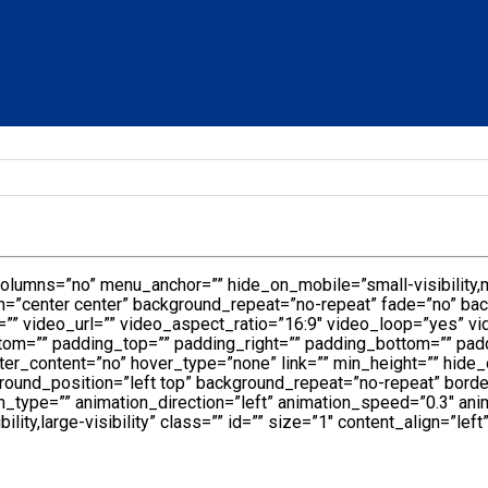
lumns=”no” menu_anchor=”” hide_on_mobile=”small-visibility,medi
=”center center” background_repeat=”no-repeat” fade=”no” ba
” video_url=”” video_aspect_ratio=”16:9″ video_loop=”yes” v
tom=”” padding_top=”” padding_right=”” padding_bottom=”” padd
r_content=”no” hover_type=”none” link=”” min_height=”” hide_on_
round_position=”left top” background_repeat=”no-repeat” borde
_type=”” animation_direction=”left” animation_speed=”0.3″ anima
ity,large-visibility” class=”” id=”” size=”1″ content_align=”left