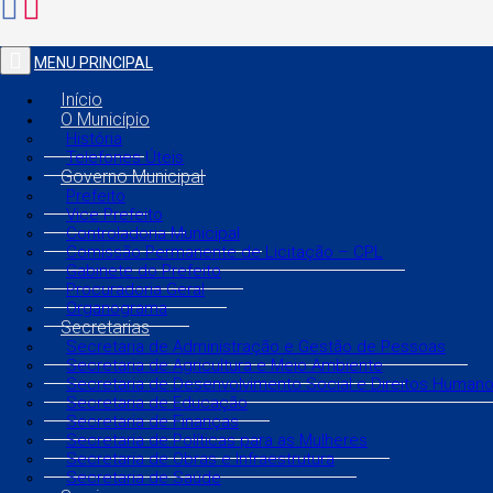
MENU PRINCIPAL
Início
O Município
História
Telefones Úteis
Governo Municipal
Prefeito
Vice Prefeito
Controladoria Municipal
Comissão Permanente de Licitação – CPL
Gabinete do Prefeito
Procuradoria Geral
Organograma
Secretarias
Secretaria de Administração e Gestão de Pessoas
Secretaria de Agricultura e Meio Ambiente
Secretaria de Desenvolvimento Social e Direitos Human
Secretaria de Educação
Secretaria de Finanças
Secretaria de Políticas para as Mulheres
Secretaria de Obras e Infraestrutura
Secretaria de Saúde