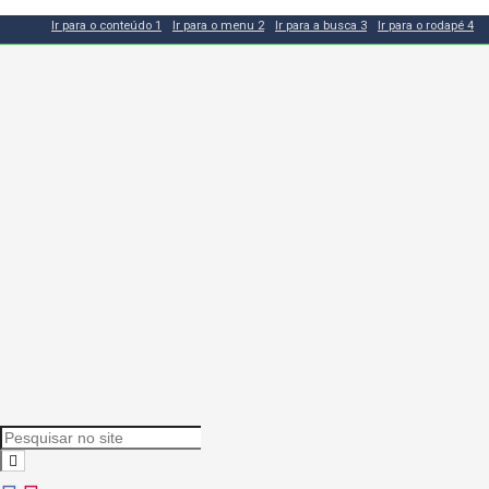
Ir para o conteúdo
1
Ir para o menu
2
Ir para a busca
3
Ir para o rodapé
4