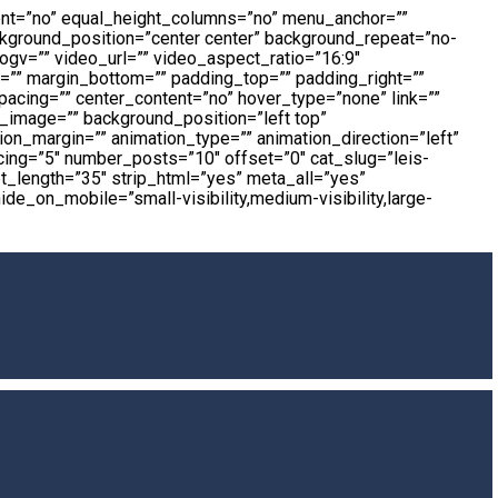
rcent=”no” equal_height_columns=”no” menu_anchor=””
background_position=”center center” background_repeat=”no-
gv=”” video_url=”” video_aspect_ratio=”16:9″
=”” margin_bottom=”” padding_top=”” padding_right=””
acing=”” center_content=”no” hover_type=”none” link=””
nd_image=”” background_position=”left top”
on_margin=”” animation_type=”” animation_direction=”left”
cing=”5″ number_posts=”10″ offset=”0″ cat_slug=”leis-
pt_length=”35″ strip_html=”yes” meta_all=”yes”
_on_mobile=”small-visibility,medium-visibility,large-