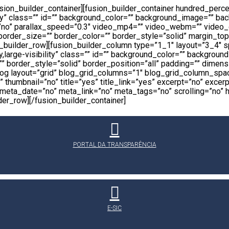
/fusion_builder_container][fusion_builder_container hundred_pe
ility” class=”” id=”” background_color=”” background_image=”” 
”no” parallax_speed=”0.3″ video_mp4=”” video_webm=”” video_o
rder_size=”” border_color=”” border_style=”solid” margin_top
builder_row][fusion_builder_column type=”1_1″ layout=”3_4″ sp
y,large-visibility” class=”” id=”” background_color=”” backgrou
 border_style=”solid” border_position=”all” padding=”” dimensi
blog layout=”grid” blog_grid_columns=”1″ blog_grid_column_spa
humbnail=”no” title=”yes” title_link=”yes” excerpt=”no” excer
a_date=”no” meta_link=”no” meta_tags=”no” scrolling=”no” hide
lder_row][/fusion_builder_container]
PORTAL DA TRANSPARÊNCIA
E-SIC