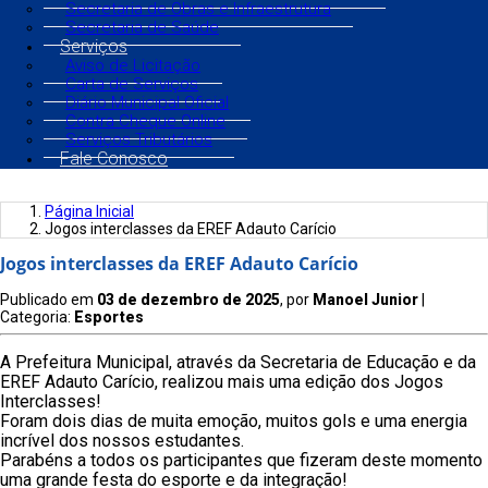
Secretaria de Obras e Infraestrutura
Secretaria de Saúde
Serviços
Aviso de Licitação
Carta de Serviços
Diário Municipal Oficial
Contra Cheque Online
Serviços Tributários
Fale Conosco
Página Inicial
Jogos interclasses da EREF Adauto Carício
Jogos interclasses da EREF Adauto Carício
Publicado em
03 de dezembro de 2025
, por
Manoel Junior
|
Categoria:
Esportes
A Prefeitura Municipal, através da Secretaria de Educação e da
EREF Adauto Carício, realizou mais uma edição dos Jogos
Interclasses!
Foram dois dias de muita emoção, muitos gols e uma energia
incrível dos nossos estudantes.
Parabéns a todos os participantes que fizeram deste momento
uma grande festa do esporte e da integração!