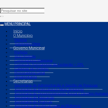
MENU PRINCIPAL
Início
O Município
História
Telefones Úteis
Governo Municipal
Prefeito
Vice Prefeito
Controladoria Municipal
Comissão Permanente de Licitação – CPL
Gabinete do Prefeito
Procuradoria Geral
Organograma
Secretarias
Secretaria de Administração e Gestão de Pessoas
Secretaria de Agricultura e Meio Ambiente
Secretaria de Desenvolvimento Social e Direitos Human
Secretaria de Educação
Secretaria de Finanças
Secretaria de Políticas para as Mulheres