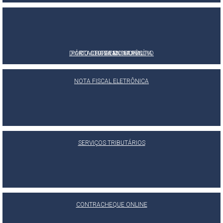
DIÁRIO OFICIAL DO MUNICÍPIO
PORTAL DA TRANSPARÊNCIA
OUVIDORIA MUNICIPAL
E-SIC
NOTA FISCAL ELETRÔNICA
SERVIÇOS TRIBUTÁRIOS
CONTRACHEQUE ONLINE