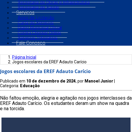
Secretaria de Obras e Infraestrutura
Secretaria de Saúde
Serviços
Aviso de Licitação
Carta de Serviços
Diário Municipal Oficial
Contra Cheque Online
Serviços Tributários
Fale Conosco
Página Inicial
Jogos escolares da EREF Adauto Carício
Jogos escolares da EREF Adauto Carício
Publicado em
10 de dezembro de 2024
, por
Manoel Junior
|
Categoria:
Educação
Não faltou emoção, alegria e agitação nos jogos interclasses da
EREF Adauto Carício. Os estudantes deram um show na quadra
e na torcida.