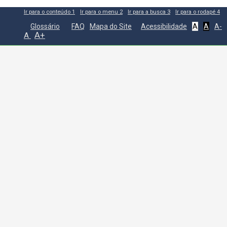
Ir para o conteúdo
1
Ir para o menu
2
Ir para a busca
3
Ir para o rodapé
4
Glossário
FAQ
Mapa do Site
Acessibilidade
A
A
A-
A+
A