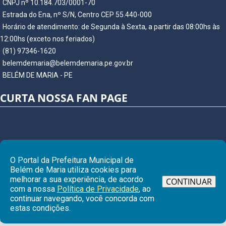
CNPJ nº 10.184.703/0001-70
Estrada do Ena, nº S/N, Centro CEP 55.440-000
Horário de atendimento: de Segunda à Sexta, a partir das 08:00hs às
12:00hs (exceto nos feriados)
(81) 97346-1620
belemdemaria@belemdemaria.pe.gov.br
BELÉM DE MARIA - PE
CURTA NOSSA FAN PAGE
O Portal da Prefeitura Municipal de
Belém de Maria utiliza cookies para
melhorar a sua experiência, de acordo
CONTINUAR
com a nossa
Política de Privacidade
, ao
continuar navegando, você concorda com
Ir para
estas condições.
© Copyright 2026 Prefeitura Municipal de BELÉM DE MARIA | Todos os
direitos reservados