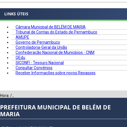
LINKS ÚTEIS
Câmara Municipal de BELÉM DE MARIA
Tribunal de Contas do Estado de Pernambuco
AMUPE
Governo de Pernambuco
Controladoria-Geral da União
Confederação Nacional de Municípios - CNM
QEdu
SICONFI - Tesouro Nacional
Consultar Convênios
Receber Informações sobre novos Repasses
Hora:
/
,
PREFEITURA MUNICIPAL DE BELÉM DE
MARIA