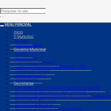
MENU PRINCIPAL
Início
O Município
História
Telefones Úteis
Governo Municipal
Prefeito
Vice Prefeito
Controladoria Municipal
Comissão Permanente de Licitação – CPL
Gabinete do Prefeito
Procuradoria Geral
Organograma
Secretarias
Secretaria de Administração e Gestão de Pessoas
Secretaria de Agricultura e Meio Ambiente
Secretaria de Desenvolvimento Social e Direitos Human
Secretaria de Educação
Secretaria de Finanças
Secretaria de Políticas para as Mulheres