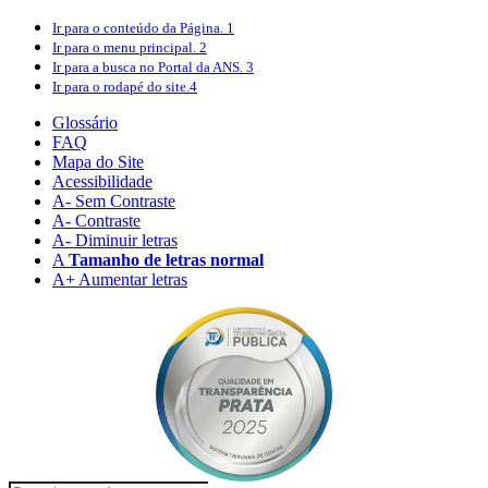
Ir para o conteúdo
da Página.
1
Ir para o menu
principal.
2
Ir para a busca
no Portal da ANS.
3
Ir para o rodapé
do site.
4
Glossário
FAQ
Mapa do Site
Acessibilidade
A
- Sem Contraste
A
- Contraste
A-
Diminuir letras
A
Tamanho de letras normal
A+
Aumentar letras