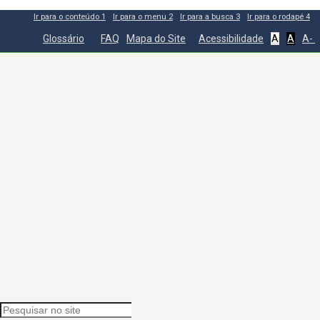
Ir para o conteúdo
1
Ir para o menu
2
Ir para a busca
3
Ir para o rodapé
4
Glossário
FAQ
Mapa do Site
Acessibilidade
A
A
A-