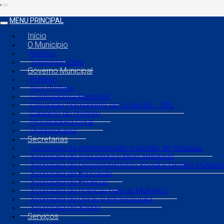
MENU PRINCIPAL
Início
O Município
História
Telefones Úteis
Governo Municipal
Prefeito
Vice Prefeito
Controladoria Municipal
Comissão Permanente de Licitação – CPL
Gabinete do Prefeito
Procuradoria Geral
Organograma
Secretarias
Secretaria de Administração e Gestão de Pessoas
Secretaria de Agricultura e Meio Ambiente
Secretaria de Desenvolvimento Social e Direitos Human
Secretaria de Educação
Secretaria de Finanças
Secretaria de Políticas para as Mulheres
Secretaria de Obras e Infraestrutura
Secretaria de Saúde
Serviços