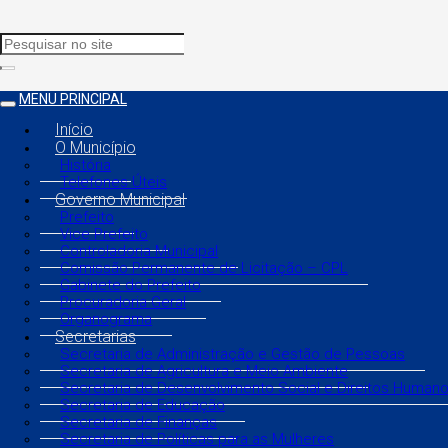
MENU PRINCIPAL
Início
O Município
História
Telefones Úteis
Governo Municipal
Prefeito
Vice Prefeito
Controladoria Municipal
Comissão Permanente de Licitação – CPL
Gabinete do Prefeito
Procuradoria Geral
Organograma
Secretarias
Secretaria de Administração e Gestão de Pessoas
Secretaria de Agricultura e Meio Ambiente
Secretaria de Desenvolvimento Social e Direitos Human
Secretaria de Educação
Secretaria de Finanças
Secretaria de Políticas para as Mulheres