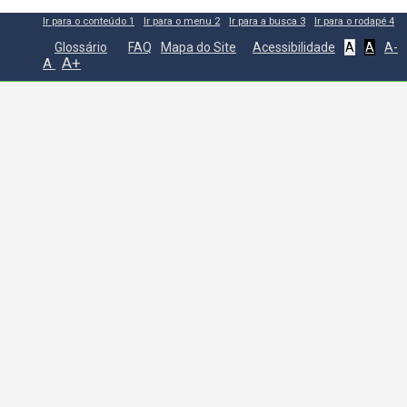
Ir para o conteúdo
1
Ir para o menu
2
Ir para a busca
3
Ir para o rodapé
4
Glossário
FAQ
Mapa do Site
Acessibilidade
A
A
A-
A+
A