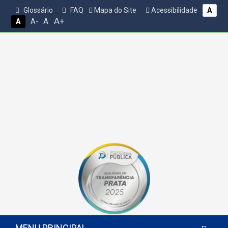
Glossário
FAQ
Mapa do Site
Acessibilidade
A
A+
A
A
A-
MENU PRINCIPAL