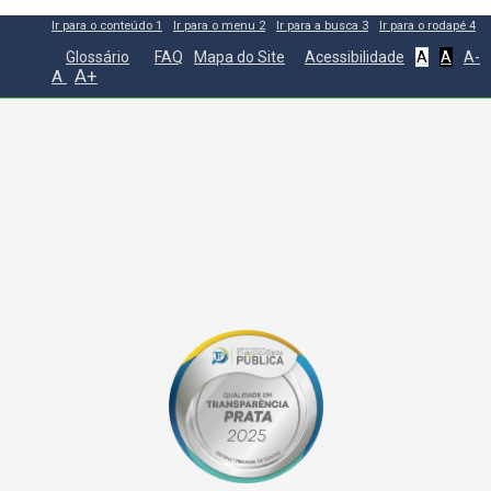
Ir para o conteúdo
1
Ir para o menu
2
Ir para a busca
3
Ir para o rodapé
4
Glossário
FAQ
Mapa do Site
Acessibilidade
A
A
A-
A+
A