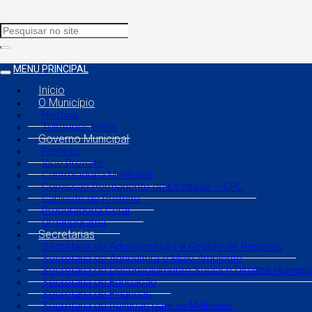
MENU PRINCIPAL
Início
O Município
História
Telefones Úteis
Governo Municipal
Prefeito
Vice Prefeito
Controladoria Municipal
Comissão Permanente de Licitação – CPL
Gabinete do Prefeito
Procuradoria Geral
Organograma
Secretarias
Secretaria de Administração e Gestão de Pessoas
Secretaria de Agricultura e Meio Ambiente
Secretaria de Desenvolvimento Social e Direitos Human
Secretaria de Educação
Secretaria de Finanças
Secretaria de Políticas para as Mulheres