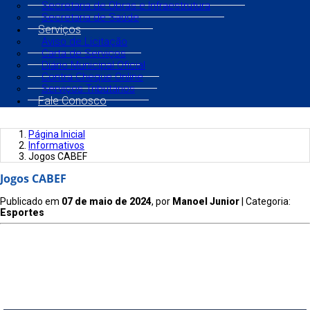
Secretaria de Obras e Infraestrutura
Secretaria de Saúde
Serviços
Aviso de Licitação
Carta de Serviços
Diário Municipal Oficial
Contra Cheque Online
Serviços Tributários
Fale Conosco
Página Inicial
Informativos
Jogos CABEF
Jogos CABEF
Publicado em
07 de maio de 2024
, por
Manoel Junior
| Categoria:
Esportes