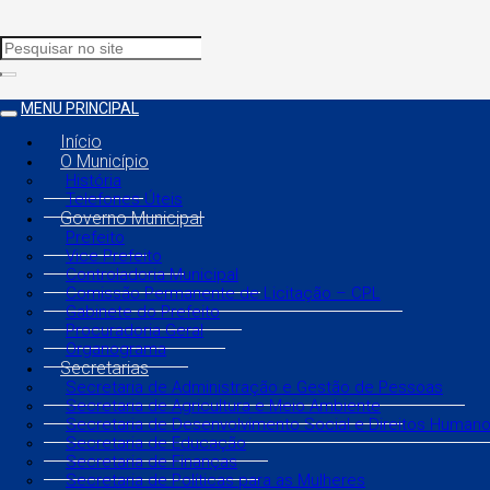
MENU PRINCIPAL
Início
O Município
História
Telefones Úteis
Governo Municipal
Prefeito
Vice Prefeito
Controladoria Municipal
Comissão Permanente de Licitação – CPL
Gabinete do Prefeito
Procuradoria Geral
Organograma
Secretarias
Secretaria de Administração e Gestão de Pessoas
Secretaria de Agricultura e Meio Ambiente
Secretaria de Desenvolvimento Social e Direitos Human
Secretaria de Educação
Secretaria de Finanças
Secretaria de Políticas para as Mulheres