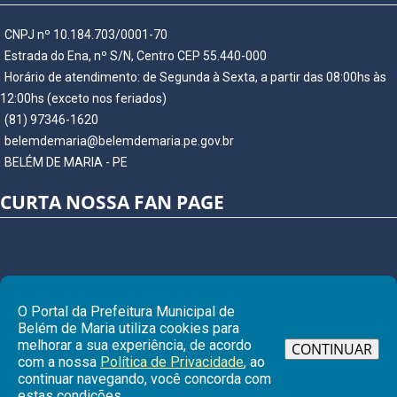
CNPJ nº 10.184.703/0001-70
Estrada do Ena, nº S/N, Centro CEP 55.440-000
Horário de atendimento: de Segunda à Sexta, a partir das 08:00hs às
12:00hs (exceto nos feriados)
(81) 97346-1620
belemdemaria@belemdemaria.pe.gov.br
BELÉM DE MARIA - PE
CURTA NOSSA FAN PAGE
O Portal da Prefeitura Municipal de
Belém de Maria utiliza cookies para
melhorar a sua experiência, de acordo
CONTINUAR
com a nossa
Política de Privacidade
, ao
continuar navegando, você concorda com
Ir para
estas condições.