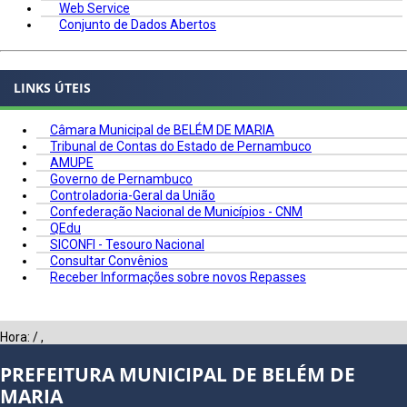
Web Service
Conjunto de Dados Abertos
LINKS ÚTEIS
Câmara Municipal de BELÉM DE MARIA
Tribunal de Contas do Estado de Pernambuco
AMUPE
Governo de Pernambuco
Controladoria-Geral da União
Confederação Nacional de Municípios - CNM
QEdu
SICONFI - Tesouro Nacional
Consultar Convênios
Receber Informações sobre novos Repasses
Hora:
/
,
PREFEITURA MUNICIPAL DE BELÉM DE
MARIA