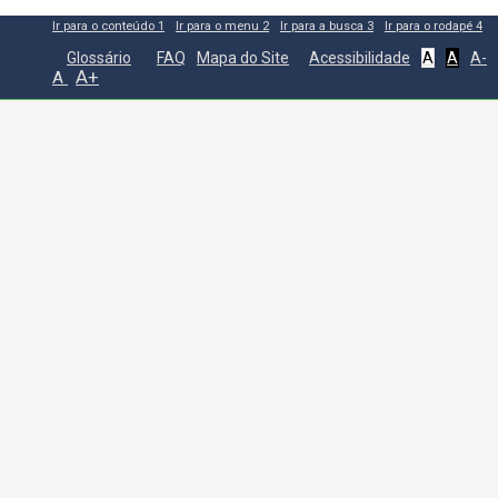
Ir para o conteúdo
1
Ir para o menu
2
Ir para a busca
3
Ir para o rodapé
4
Glossário
FAQ
Mapa do Site
Acessibilidade
A
A
A-
A+
A