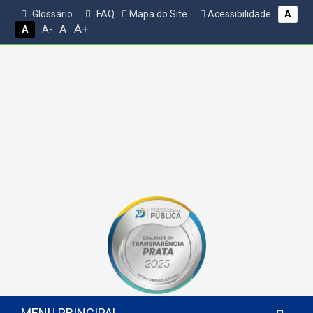
Glossário
FAQ
Mapa do Site
Acessibilidade
A
A+
A
A
A-
MENU PRINCIPAL