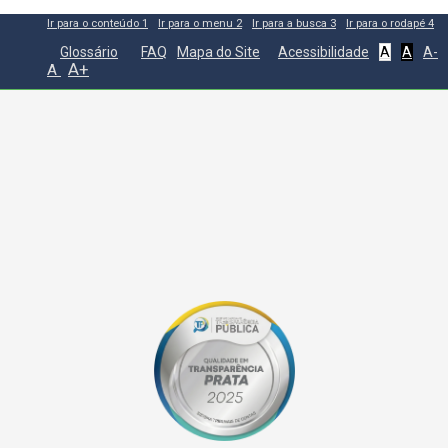
Ir para o conteúdo
1
Ir para o menu
2
Ir para a busca
3
Ir para o rodapé
4
Glossário
FAQ
Mapa do Site
Acessibilidade
A
A
A-
A+
A