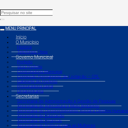
MENU PRINCIPAL
Início
O Município
História
Telefones Úteis
Governo Municipal
Prefeito
Vice Prefeito
Controladoria Municipal
Comissão Permanente de Licitação – CPL
Gabinete do Prefeito
Procuradoria Geral
Organograma
Secretarias
Secretaria de Administração e Gestão de Pessoas
Secretaria de Agricultura e Meio Ambiente
Secretaria de Desenvolvimento Social e Direitos Human
Secretaria de Educação
Secretaria de Finanças
Secretaria de Políticas para as Mulheres