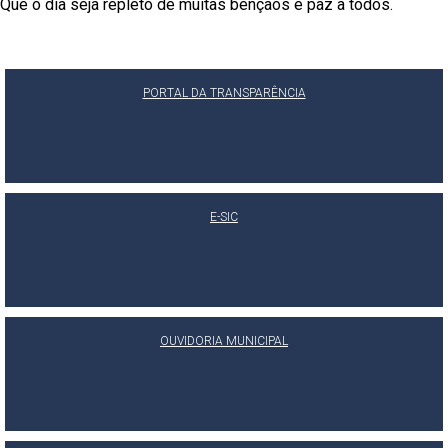
Que o dia seja repleto de muitas bênçãos e paz a todos.
PORTAL DA TRANSPARÊNCIA
E-SIC
OUVIDORIA MUNICIPAL