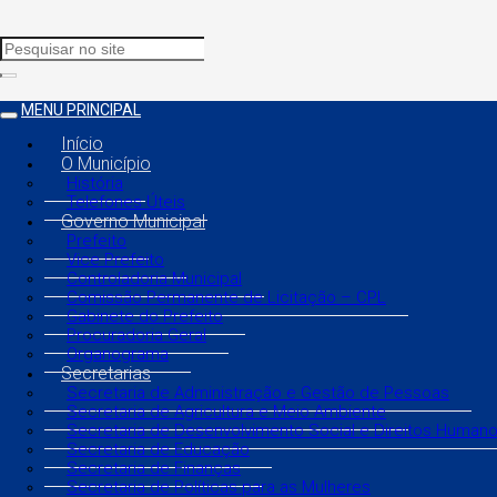
MENU PRINCIPAL
Início
O Município
História
Telefones Úteis
Governo Municipal
Prefeito
Vice Prefeito
Controladoria Municipal
Comissão Permanente de Licitação – CPL
Gabinete do Prefeito
Procuradoria Geral
Organograma
Secretarias
Secretaria de Administração e Gestão de Pessoas
Secretaria de Agricultura e Meio Ambiente
Secretaria de Desenvolvimento Social e Direitos Human
Secretaria de Educação
Secretaria de Finanças
Secretaria de Políticas para as Mulheres