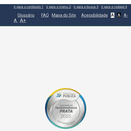
Ir para o conteúdo
1
Ir para o menu
2
Ir para a busca
3
Ir para o rodapé
4
Glossário
FAQ
Mapa do Site
Acessibilidade
A
A
A-
A+
A