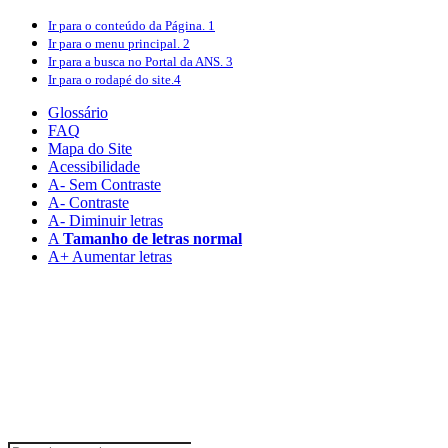
Ir para o conteúdo
da Página.
1
Ir para o menu
principal.
2
Ir para a busca
no Portal da ANS.
3
Ir para o rodapé
do site.
4
Glossário
FAQ
Mapa do Site
Acessibilidade
A
- Sem Contraste
A
- Contraste
A-
Diminuir letras
A
Tamanho de letras normal
A+
Aumentar letras