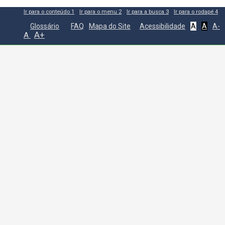
Ir para o conteúdo
1
Ir para o menu
2
Ir para a busca
3
Ir para o rodapé
4
Glossário
FAQ
Mapa do Site
Acessibilidade
A
A
A-
A+
A