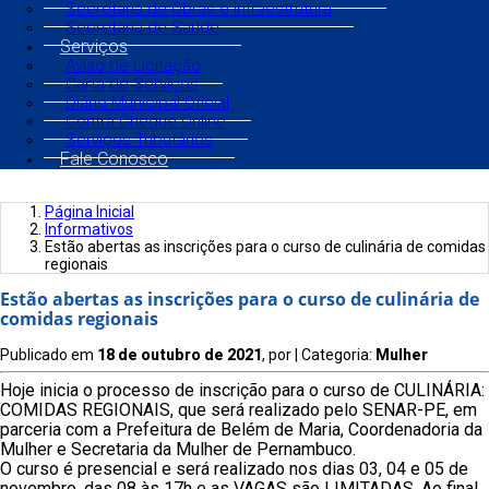
Secretaria de Obras e Infraestrutura
Secretaria de Saúde
Serviços
Aviso de Licitação
Carta de Serviços
Diário Municipal Oficial
Contra Cheque Online
Serviços Tributários
Fale Conosco
Página Inicial
Informativos
Estão abertas as inscrições para o curso de culinária de comidas
regionais
Estão abertas as inscrições para o curso de culinária de
comidas regionais
Publicado em
18 de outubro de 2021
, por
| Categoria:
Mulher
Hoje inicia o processo de inscrição para o curso de CULINÁRIA:
COMIDAS REGIONAIS, que será realizado pelo SENAR-PE, em
parceria com a Prefeitura de Belém de Maria, Coordenadoria da
Mulher e Secretaria da Mulher de Pernambuco.
O curso é presencial e será realizado nos dias 03, 04 e 05 de
novembro, das 08 às 17h e as VAGAS são LIMITADAS. Ao final