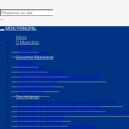
MENU PRINCIPAL
Início
O Município
História
Telefones Úteis
Governo Municipal
Prefeito
Vice Prefeito
Controladoria Municipal
Comissão Permanente de Licitação – CPL
Gabinete do Prefeito
Procuradoria Geral
Organograma
Secretarias
Secretaria de Administração e Gestão de Pessoas
Secretaria de Agricultura e Meio Ambiente
Secretaria de Desenvolvimento Social e Direitos Human
Secretaria de Educação
Secretaria de Finanças
Secretaria de Políticas para as Mulheres