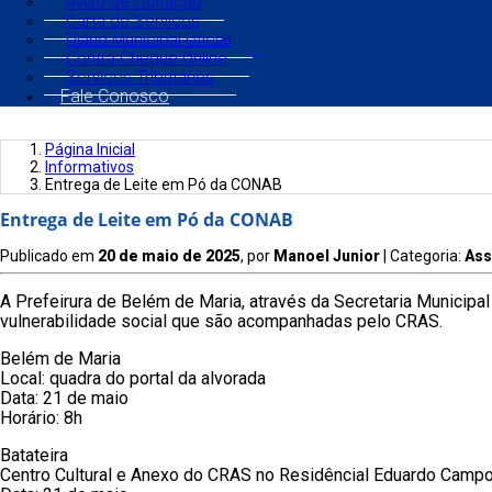
Aviso de Licitação
Carta de Serviços
Diário Municipal Oficial
Contra Cheque Online
Serviços Tributários
Fale Conosco
Página Inicial
Informativos
Entrega de Leite em Pó da CONAB
Entrega de Leite em Pó da CONAB
Publicado em
20 de maio de 2025
, por
Manoel Junior
| Categoria:
Ass
A Prefeirura de Belém de Maria, através da Secretaria Municipa
vulnerabilidade social que são acompanhadas pelo CRAS.
Belém de Maria
Local: quadra do portal da alvorada
Data: 21 de maio
Horário: 8h
Batateira
Centro Cultural e Anexo do CRAS no Residêncial Eduardo Camp