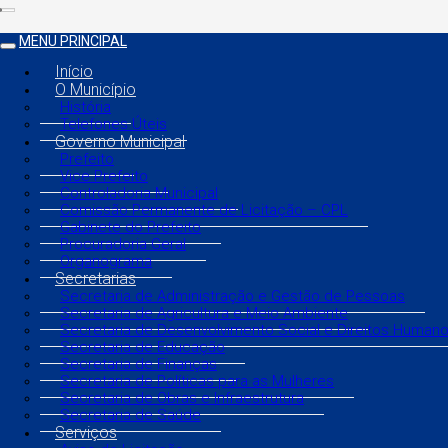
MENU PRINCIPAL
Início
O Município
História
Telefones Úteis
Governo Municipal
Prefeito
Vice Prefeito
Controladoria Municipal
Comissão Permanente de Licitação – CPL
Gabinete do Prefeito
Procuradoria Geral
Organograma
Secretarias
Secretaria de Administração e Gestão de Pessoas
Secretaria de Agricultura e Meio Ambiente
Secretaria de Desenvolvimento Social e Direitos Human
Secretaria de Educação
Secretaria de Finanças
Secretaria de Políticas para as Mulheres
Secretaria de Obras e Infraestrutura
Secretaria de Saúde
Serviços