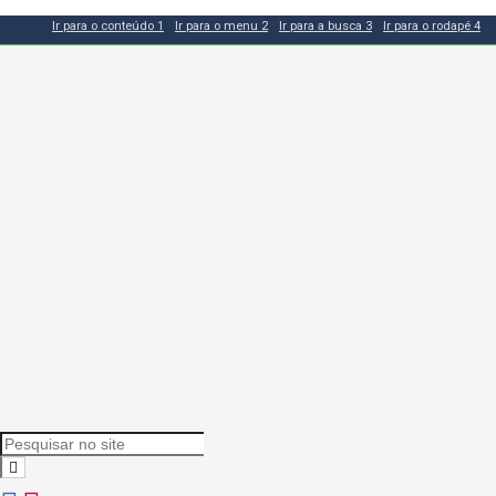
Ir para o conteúdo
1
Ir para o menu
2
Ir para a busca
3
Ir para o rodapé
4