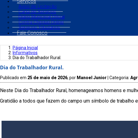
Serviços
Aviso de Licitação
Carta de Serviços
Diário Municipal Oficial
Contra Cheque Online
Serviços Tributários
Fale Conosco
Página Inicial
Informativos
Dia do Trabalhador Rural.
Dia do Trabalhador Rural.
Publicado em
25 de maio de 2026
, por
Manoel Junior
| Categoria:
Agr
Neste Dia do Trabalhador Rural, homenageamos homens e mulher
Gratidão a todos que fazem do campo um símbolo de trabalho e