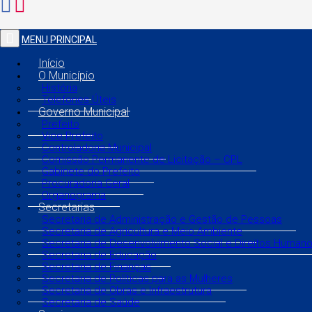
MENU PRINCIPAL
Início
O Município
História
Telefones Úteis
Governo Municipal
Prefeito
Vice Prefeito
Controladoria Municipal
Comissão Permanente de Licitação – CPL
Gabinete do Prefeito
Procuradoria Geral
Organograma
Secretarias
Secretaria de Administração e Gestão de Pessoas
Secretaria de Agricultura e Meio Ambiente
Secretaria de Desenvolvimento Social e Direitos Human
Secretaria de Educação
Secretaria de Finanças
Secretaria de Políticas para as Mulheres
Secretaria de Obras e Infraestrutura
Secretaria de Saúde