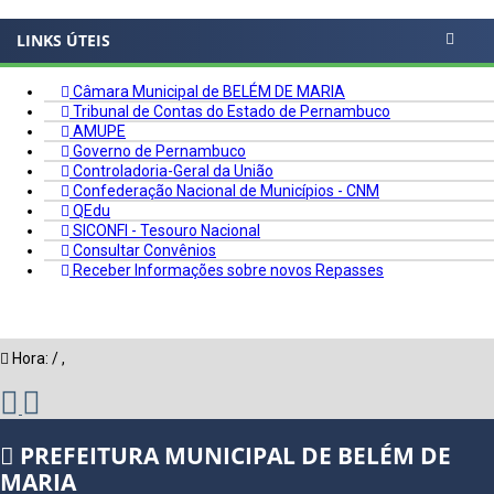
LINKS ÚTEIS
Câmara Municipal de BELÉM DE MARIA
Tribunal de Contas do Estado de Pernambuco
AMUPE
Governo de Pernambuco
Controladoria-Geral da União
Confederação Nacional de Municípios - CNM
QEdu
SICONFI - Tesouro Nacional
Consultar Convênios
Receber Informações sobre novos Repasses
Hora:
/
,
PREFEITURA MUNICIPAL DE BELÉM DE
MARIA