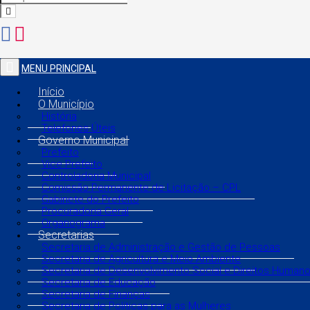
MENU PRINCIPAL
Início
O Município
História
Telefones Úteis
Governo Municipal
Prefeito
Vice Prefeito
Controladoria Municipal
Comissão Permanente de Licitação – CPL
Gabinete do Prefeito
Procuradoria Geral
Organograma
Secretarias
Secretaria de Administração e Gestão de Pessoas
Secretaria de Agricultura e Meio Ambiente
Secretaria de Desenvolvimento Social e Direitos Human
Secretaria de Educação
Secretaria de Finanças
Secretaria de Políticas para as Mulheres