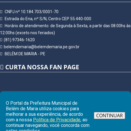
CNPJ nº 10.184.703/0001-70
Estrada do Ena, nº S/N, Centro CEP 55.440-000
Horário de atendimento: de Segunda à Sexta, a partir das 08:00hs às
12:00hs (exceto nos feriados)
(81) 97346-1620
belemdemaria@belemdemaria.pe.gov.br
BELÉM DE MARIA - PE
CURTA NOSSA FAN PAGE
O Portal da Prefeitura Municipal de
Belém de Maria utiliza cookies para
melhorar a sua experiência, de acordo
CONTINUAR
com a nossa
Política de Privacidade
, ao
continuar navegando, você concorda com
Ir pa
estas condições.