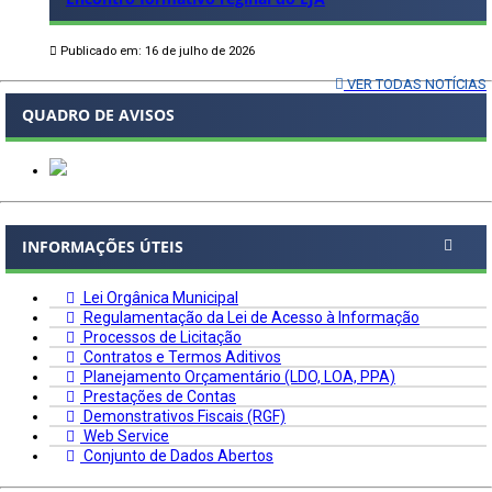
Publicado em: 16 de julho de 2026
VER TODAS NOTÍCIAS
QUADRO DE AVISOS
INFORMAÇÕES ÚTEIS
Lei Orgânica Municipal
Regulamentação da Lei de Acesso à Informação
Processos de Licitação
Contratos e Termos Aditivos
Planejamento Orçamentário (LDO, LOA, PPA)
Prestações de Contas
Demonstrativos Fiscais (RGF)
Web Service
Conjunto de Dados Abertos