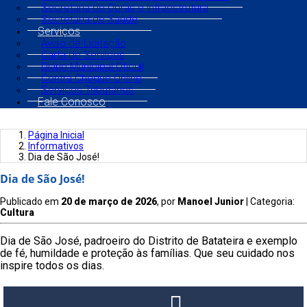
Secretaria de Obras e Infraestrutura
Secretaria de Saúde
Serviços
Aviso de Licitação
Carta de Serviços
Diário Municipal Oficial
Contra Cheque Online
Serviços Tributários
Fale Conosco
Página Inicial
Informativos
Dia de São José!
Dia de São José!
Publicado em
20 de março de 2026
, por
Manoel Junior
| Categoria:
Cultura
Dia de São José, padroeiro do Distrito de Batateira e exemplo
de fé, humildade e proteção às famílias. Que seu cuidado nos
inspire todos os dias.