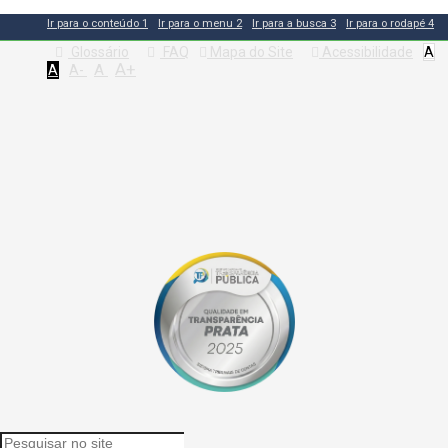
Ir para o conteúdo
1
Ir para o menu
2
Ir para a busca
3
Ir para o rodapé
4
Glossário
FAQ
Mapa do Site
Acessibilidade
A
A+
A
A
A-