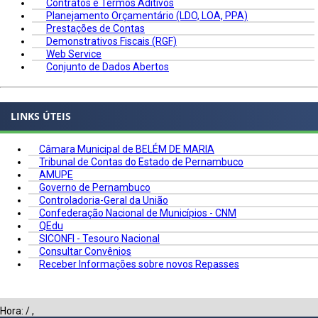
Contratos e Termos Aditivos
Planejamento Orçamentário (LDO, LOA, PPA)
Prestações de Contas
Demonstrativos Fiscais (RGF)
Web Service
Conjunto de Dados Abertos
LINKS ÚTEIS
Câmara Municipal de BELÉM DE MARIA
Tribunal de Contas do Estado de Pernambuco
AMUPE
Governo de Pernambuco
Controladoria-Geral da União
Confederação Nacional de Municípios - CNM
QEdu
SICONFI - Tesouro Nacional
Consultar Convênios
Receber Informações sobre novos Repasses
Hora:
/
,