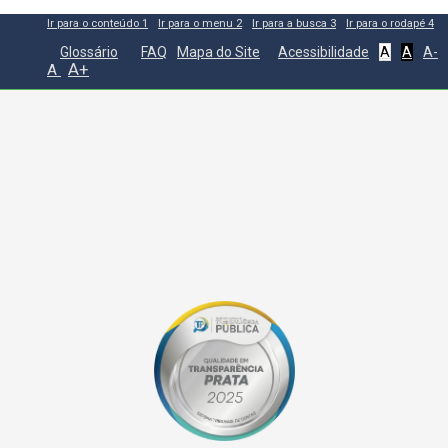
Ir para o conteúdo
1
Ir para o menu
2
Ir para a busca
3
Ir para o rodapé
4
Glossário
FAQ
Mapa do Site
Acessibilidade
A
A
A-
A+
A