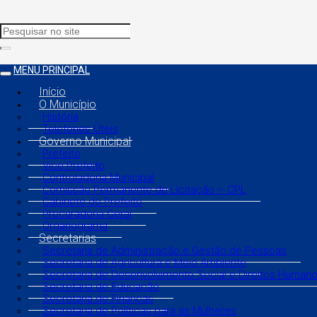
MENU PRINCIPAL
Início
O Município
História
Telefones Úteis
Governo Municipal
Prefeito
Vice Prefeito
Controladoria Municipal
Comissão Permanente de Licitação – CPL
Gabinete do Prefeito
Procuradoria Geral
Organograma
Secretarias
Secretaria de Administração e Gestão de Pessoas
Secretaria de Agricultura e Meio Ambiente
Secretaria de Desenvolvimento Social e Direitos Human
Secretaria de Educação
Secretaria de Finanças
Secretaria de Políticas para as Mulheres