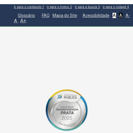
Ir para o conteúdo
1
Ir para o menu
2
Ir para a busca
3
Ir para o rodapé
4
Glossário
FAQ
Mapa do Site
Acessibilidade
A
A
A-
A+
A