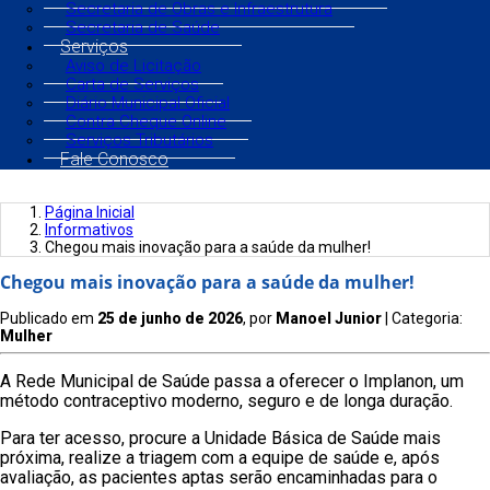
Secretaria de Obras e Infraestrutura
Secretaria de Saúde
Serviços
Aviso de Licitação
Carta de Serviços
Diário Municipal Oficial
Contra Cheque Online
Serviços Tributários
Fale Conosco
Página Inicial
Informativos
Chegou mais inovação para a saúde da mulher!
Chegou mais inovação para a saúde da mulher!
Publicado em
25 de junho de 2026
, por
Manoel Junior
| Categoria:
Mulher
A Rede Municipal de Saúde passa a oferecer o Implanon, um
método contraceptivo moderno, seguro e de longa duração.
Para ter acesso, procure a Unidade Básica de Saúde mais
próxima, realize a triagem com a equipe de saúde e, após
avaliação, as pacientes aptas serão encaminhadas para o