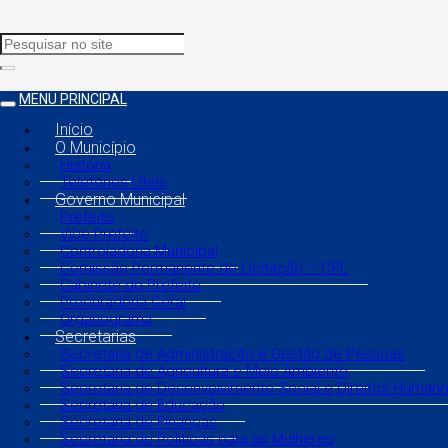
MENU PRINCIPAL
Início
O Município
História
Telefones Úteis
Governo Municipal
Prefeito
Vice Prefeito
Controladoria Municipal
Comissão Permanente de Licitação – CPL
Gabinete do Prefeito
Procuradoria Geral
Organograma
Secretarias
Secretaria de Administração e Gestão de Pessoas
Secretaria de Agricultura e Meio Ambiente
Secretaria de Desenvolvimento Social e Direitos Human
Secretaria de Educação
Secretaria de Finanças
Secretaria de Políticas para as Mulheres