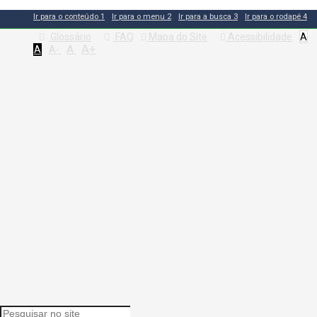
Ir para o conteúdo
1
Ir para o menu
2
Ir para a busca
3
Ir para o rodapé
4
Glossário
FAQ
Mapa do Site
Acessibilidade
A
A+
A
A
A-