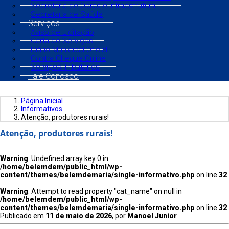
Secretaria de Obras e Infraestrutura
Secretaria de Saúde
Serviços
Aviso de Licitação
Carta de Serviços
Diário Municipal Oficial
Contra Cheque Online
Serviços Tributários
Fale Conosco
Página Inicial
Informativos
Atenção, produtores rurais!
Atenção, produtores rurais!
Warning
: Undefined array key 0 in
/home/belemdem/public_html/wp-
content/themes/belemdemaria/single-informativo.php
on line
32
Warning
: Attempt to read property "cat_name" on null in
/home/belemdem/public_html/wp-
content/themes/belemdemaria/single-informativo.php
on line
32
Publicado em
11 de maio de 2026
, por
Manoel Junior