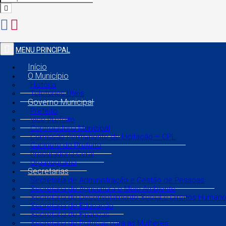
MENU PRINCIPAL
Início
O Município
História
Telefones Úteis
Governo Municipal
Prefeito
Vice Prefeito
Controladoria Municipal
Comissão Permanente de Licitação – CPL
Gabinete do Prefeito
Procuradoria Geral
Organograma
Secretarias
Secretaria de Administração e Gestão de Pessoas
Secretaria de Agricultura e Meio Ambiente
Secretaria de Desenvolvimento Social e Direitos Human
Secretaria de Educação
Secretaria de Finanças
Secretaria de Políticas para as Mulheres