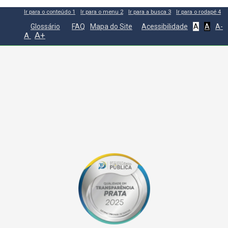
Ir para o conteúdo
1
Ir para o menu
2
Ir para a busca
3
Ir para o rodapé
4
Glossário
FAQ
Mapa do Site
Acessibilidade
A
A
A-
A+
A