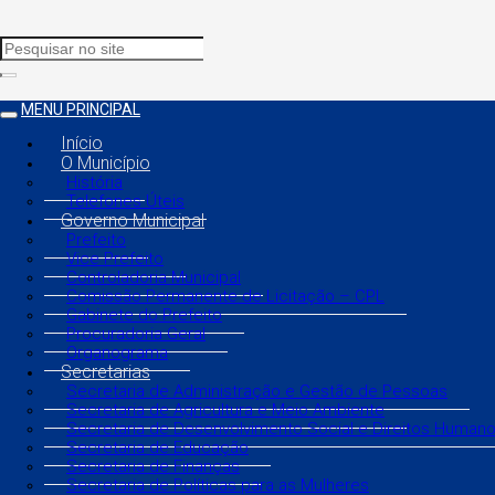
MENU PRINCIPAL
Início
O Município
História
Telefones Úteis
Governo Municipal
Prefeito
Vice Prefeito
Controladoria Municipal
Comissão Permanente de Licitação – CPL
Gabinete do Prefeito
Procuradoria Geral
Organograma
Secretarias
Secretaria de Administração e Gestão de Pessoas
Secretaria de Agricultura e Meio Ambiente
Secretaria de Desenvolvimento Social e Direitos Human
Secretaria de Educação
Secretaria de Finanças
Secretaria de Políticas para as Mulheres