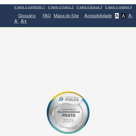
Ir para o conteúdo
1
Ir para o menu
2
Ir para a busca
3
Ir para o rodapé
4
Glossário
FAQ
Mapa do Site
Acessibilidade
A
A
A-
A+
A