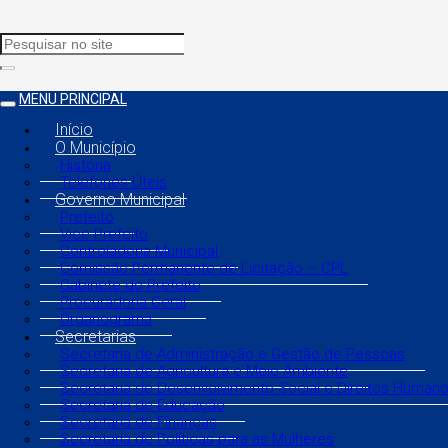
MENU PRINCIPAL
Início
O Município
História
Telefones Úteis
Governo Municipal
Prefeito
Vice Prefeito
Controladoria Municipal
Comissão Permanente de Licitação – CPL
Gabinete do Prefeito
Procuradoria Geral
Organograma
Secretarias
Secretaria de Administração e Gestão de Pessoas
Secretaria de Agricultura e Meio Ambiente
Secretaria de Desenvolvimento Social e Direitos Human
Secretaria de Educação
Secretaria de Finanças
Secretaria de Políticas para as Mulheres