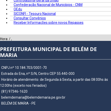
Controladoria-Geral da União
Confederação Nacional de Municípios - CNM
QEdu
SICONFI - Tesouro Nacional
Consultar Convênios
Receber Informações sobre novos Repasses
Hora:
/
,
PREFEITURA MUNICIPAL DE BELÉM DE
MARIA
CNPJ nº 10.184.703/0001-70
Estrada do Ena, nº S/N, Centro CEP 55.440-000
Horário de atendimento: de Segunda à Sexta, a partir das 08:00hs às
12:00hs (exceto nos feriados)
(81) 97346-1620
belemdemaria@belemdemaria.pe.gov.br
BELÉM DE MARIA - PE