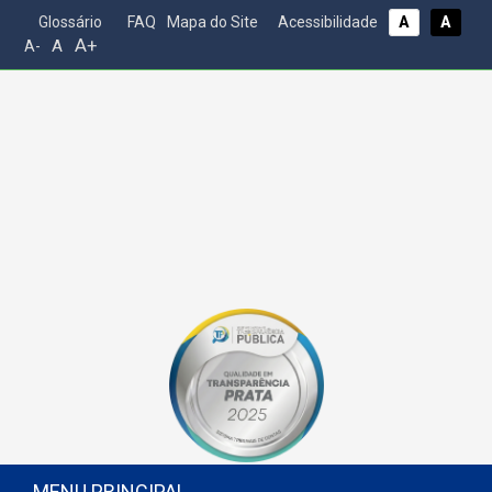
Glossário
FAQ
Mapa do Site
Acessibilidade
A
A
A+
A
A-
MENU PRINCIPAL