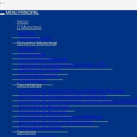
MENU PRINCIPAL
Início
O Município
História
Telefones Úteis
Governo Municipal
Prefeito
Vice Prefeito
Controladoria Municipal
Comissão Permanente de Licitação – CPL
Gabinete do Prefeito
Procuradoria Geral
Organograma
Secretarias
Secretaria de Administração e Gestão de Pessoas
Secretaria de Agricultura e Meio Ambiente
Secretaria de Desenvolvimento Social e Direitos Human
Secretaria de Educação
Secretaria de Finanças
Secretaria de Políticas para as Mulheres
Secretaria de Obras e Infraestrutura
Secretaria de Saúde
Serviços