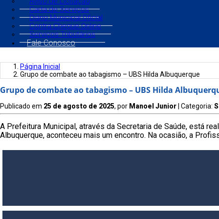
Aviso de Licitação
Carta de Serviços
Diário Municipal Oficial
Contra Cheque Online
Serviços Tributários
Fale Conosco
Página Inicial
Grupo de combate ao tabagismo – UBS Hilda Albuquerque
Grupo de combate ao tabagismo – UBS Hilda Albuquerq
Publicado em
25 de agosto de 2025
, por
Manoel Junior
| Categoria:
S
A Prefeitura Municipal, através da Secretaria de Saúde, está r
Albuquerque, aconteceu mais um encontro. Na ocasião, a Profiss