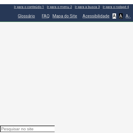
Ir para o conteúdo
1
Ir para o menu
2
Ir para a busca
3
Ir para o rodapé
4
Glossário
FAQ
Mapa do Site
Acessibilidade
A
A
A-