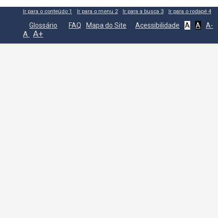
Ir para o conteúdo
1
Ir para o menu
2
Ir para a busca
3
Ir para o rodapé
4
Glossário
FAQ
Mapa do Site
Acessibilidade
A
A
A-
A+
A