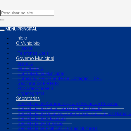
MENU PRINCIPAL
Início
O Município
História
Telefones Úteis
Governo Municipal
Prefeito
Vice Prefeito
Controladoria Municipal
Comissão Permanente de Licitação – CPL
Gabinete do Prefeito
Procuradoria Geral
Organograma
Secretarias
Secretaria de Administração e Gestão de Pessoas
Secretaria de Agricultura e Meio Ambiente
Secretaria de Desenvolvimento Social e Direitos Human
Secretaria de Educação
Secretaria de Finanças
Secretaria de Políticas para as Mulheres