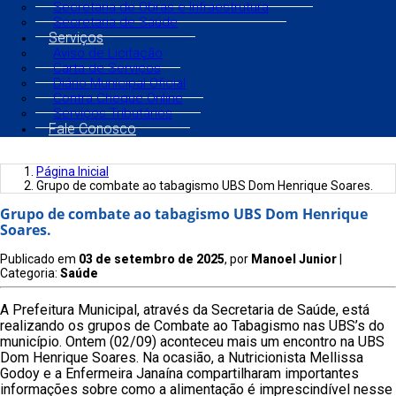
Secretaria de Obras e Infraestrutura
Secretaria de Saúde
Serviços
Aviso de Licitação
Carta de Serviços
Diário Municipal Oficial
Contra Cheque Online
Serviços Tributários
Fale Conosco
Página Inicial
Grupo de combate ao tabagismo UBS Dom Henrique Soares.
Grupo de combate ao tabagismo UBS Dom Henrique
Soares.
Publicado em
03 de setembro de 2025
, por
Manoel Junior
|
Categoria:
Saúde
A Prefeitura Municipal, através da Secretaria de Saúde, está
realizando os grupos de Combate ao Tabagismo nas UBS’s do
município. Ontem (02/09) aconteceu mais um encontro na UBS
Dom Henrique Soares. Na ocasião, a Nutricionista Mellissa
Godoy e a Enfermeira Janaína compartilharam importantes
informações sobre como a alimentação é imprescindível nesse