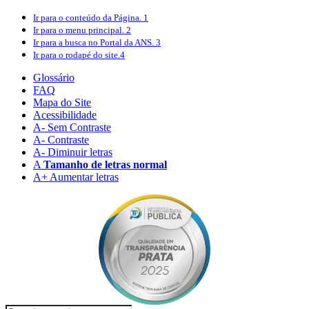
Ir para o conteúdo
da Página.
1
Ir para o menu
principal.
2
Ir para a busca
no Portal da ANS.
3
Ir para o rodapé
do site.
4
Glossário
FAQ
Mapa do Site
Acessibilidade
A
- Sem Contraste
A
- Contraste
A-
Diminuir letras
A
Tamanho de letras normal
A+
Aumentar letras