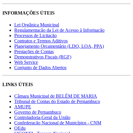
INFORMAÇÕES ÚTEIS
Lei Orgânica Municipal
Regulamentação da Lei de Acesso à Informação
Processos de Licitação
Contratos e Termos Aditivos
Planejamento Orçamentário (LDO, LOA, PPA)
Prestações de Contas
Demonstrativos Fiscais (RGF)
Web Service
Conjunto de Dados Abertos
LINKS ÚTEIS
Câmara Municipal de BELÉM DE MARIA
Tribunal de Contas do Estado de Pernambuco
AMUPE
Governo de Pernambuco
Controladoria-Geral da União
Confederação Nacional de Municípios - CNM
QEdu