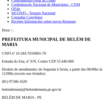
Controladoria-Geral da União
Confederação Nacional de Municípios - CNM
QEdu
SICONFI - Tesouro Nacional
Consultar Convênios
Receber Informações sobre novos Repasses
Hora:
/
,
PREFEITURA MUNICIPAL DE BELÉM DE
MARIA
CNPJ nº 10.184.703/0001-70
Estrada do Ena, nº S/N, Centro CEP 55.440-000
Horário de atendimento: de Segunda à Sexta, a partir das 08:00hs às
12:00hs (exceto nos feriados)
(81) 97346-1620
belemdemaria@belemdemaria.pe.gov.br
BELÉM DE MARIA - PE