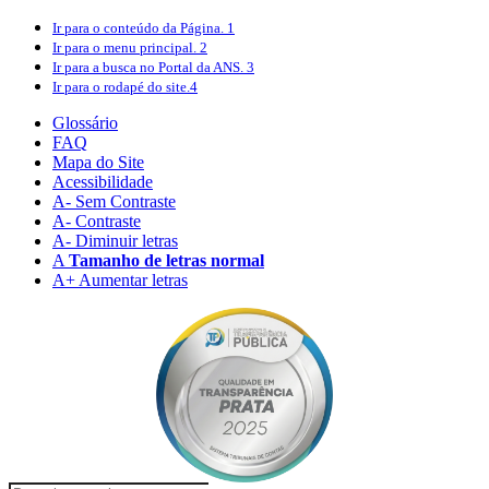
Ir para o conteúdo
da Página.
1
Ir para o menu
principal.
2
Ir para a busca
no Portal da ANS.
3
Ir para o rodapé
do site.
4
Glossário
FAQ
Mapa do Site
Acessibilidade
A
- Sem Contraste
A
- Contraste
A-
Diminuir letras
A
Tamanho de letras normal
A+
Aumentar letras