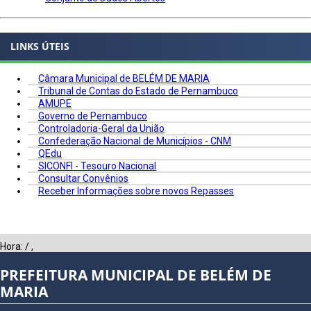
LINKS ÚTEIS
Câmara Municipal de BELÉM DE MARIA
Tribunal de Contas do Estado de Pernambuco
AMUPE
Governo de Pernambuco
Controladoria-Geral da União
Confederação Nacional de Municípios - CNM
QEdu
SICONFI - Tesouro Nacional
Consultar Convênios
Receber Informações sobre novos Repasses
Hora:
/
,
PREFEITURA MUNICIPAL DE BELÉM DE
MARIA