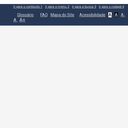
Ir para o conteúdo
1
Ir para o menu
2
Ir para a busca
3
Ir para o rodapé
4
Glossário
FAQ
Mapa do Site
Acessibilidade
A
A
A-
A+
A