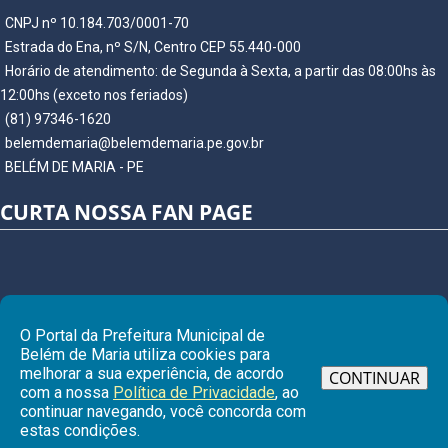
CNPJ nº 10.184.703/0001-70
Estrada do Ena, nº S/N, Centro CEP 55.440-000
Horário de atendimento: de Segunda à Sexta, a partir das 08:00hs às
12:00hs (exceto nos feriados)
(81) 97346-1620
belemdemaria@belemdemaria.pe.gov.br
BELÉM DE MARIA - PE
CURTA NOSSA FAN PAGE
O Portal da Prefeitura Municipal de
Belém de Maria utiliza cookies para
melhorar a sua experiência, de acordo
CONTINUAR
com a nossa
Política de Privacidade
, ao
continuar navegando, você concorda com
Ir para
estas condições.
© Copyright 2026 Prefeitura Municipal de BELÉM DE MARIA | Todos os