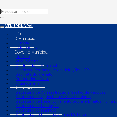
MENU PRINCIPAL
Início
O Município
História
Telefones Úteis
Governo Municipal
Prefeito
Vice Prefeito
Controladoria Municipal
Comissão Permanente de Licitação – CPL
Gabinete do Prefeito
Procuradoria Geral
Organograma
Secretarias
Secretaria de Administração e Gestão de Pessoas
Secretaria de Agricultura e Meio Ambiente
Secretaria de Desenvolvimento Social e Direitos Human
Secretaria de Educação
Secretaria de Finanças
Secretaria de Políticas para as Mulheres