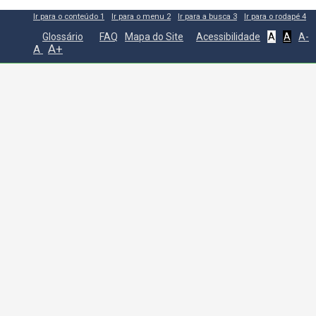
Ir para o conteúdo
1
Ir para o menu
2
Ir para a busca
3
Ir para o rodapé
4
Glossário
FAQ
Mapa do Site
Acessibilidade
A
A
A-
A+
A