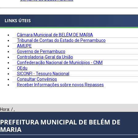
LINKS ÚTEIS
Câmara Municipal de BELÉM DE MARIA
Tribunal de Contas do Estado de Pernambuco
AMUPE
Governo de Pernambuco
Controladoria-Geral da União
Confederação Nacional de Municípios - CNM
QEdu
SICONFI - Tesouro Nacional
Consultar Convênios
Receber Informações sobre novos Repasses
Hora:
/
,
PREFEITURA MUNICIPAL DE BELÉM DE
MARIA