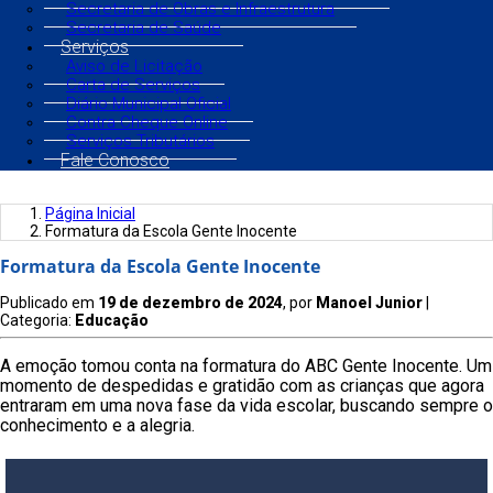
Secretaria de Obras e Infraestrutura
Secretaria de Saúde
Serviços
Aviso de Licitação
Carta de Serviços
Diário Municipal Oficial
Contra Cheque Online
Serviços Tributários
Fale Conosco
Página Inicial
Formatura da Escola Gente Inocente
Formatura da Escola Gente Inocente
Publicado em
19 de dezembro de 2024
, por
Manoel Junior
|
Categoria:
Educação
A emoção tomou conta na formatura do ABC Gente Inocente. Um
momento de despedidas e gratidão com as crianças que agora
entraram em uma nova fase da vida escolar, buscando sempre o
conhecimento e a alegria.