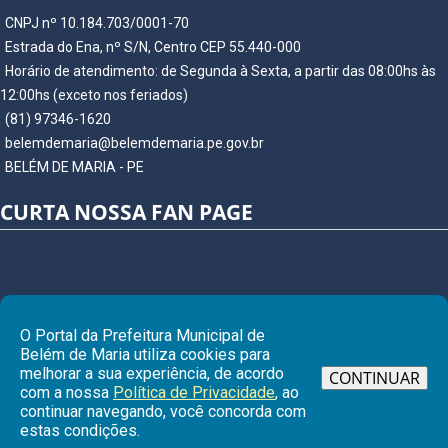
CNPJ nº 10.184.703/0001-70
Estrada do Ena, nº S/N, Centro CEP 55.440-000
Horário de atendimento: de Segunda à Sexta, a partir das 08:00hs às
12:00hs (exceto nos feriados)
(81) 97346-1620
belemdemaria@belemdemaria.pe.gov.br
BELÉM DE MARIA - PE
CURTA NOSSA FAN PAGE
O Portal da Prefeitura Municipal de
Belém de Maria utiliza cookies para
melhorar a sua experiência, de acordo
CONTINUAR
com a nossa
Política de Privacidade
, ao
continuar navegando, você concorda com
Ir para
estas condições.
© Copyright 2026 Prefeitura Municipal de BELÉM DE MARIA | Todos os