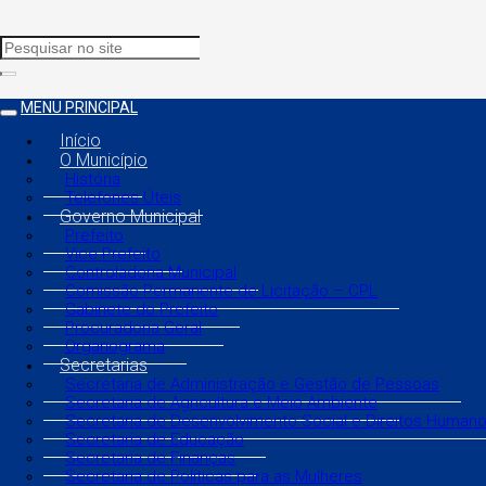
MENU PRINCIPAL
Início
O Município
História
Telefones Úteis
Governo Municipal
Prefeito
Vice Prefeito
Controladoria Municipal
Comissão Permanente de Licitação – CPL
Gabinete do Prefeito
Procuradoria Geral
Organograma
Secretarias
Secretaria de Administração e Gestão de Pessoas
Secretaria de Agricultura e Meio Ambiente
Secretaria de Desenvolvimento Social e Direitos Human
Secretaria de Educação
Secretaria de Finanças
Secretaria de Políticas para as Mulheres