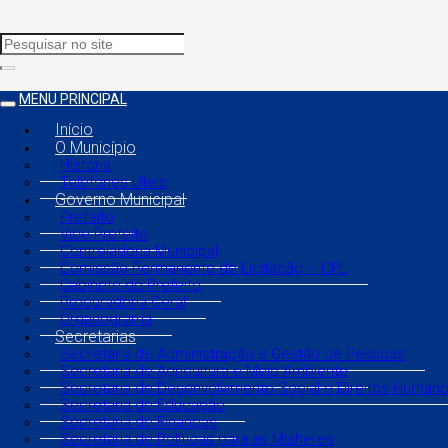
MENU PRINCIPAL
Início
O Município
História
Telefones Úteis
Governo Municipal
Prefeito
Vice Prefeito
Controladoria Municipal
Comissão Permanente de Licitação – CPL
Gabinete do Prefeito
Procuradoria Geral
Organograma
Secretarias
Secretaria de Administração e Gestão de Pessoas
Secretaria de Agricultura e Meio Ambiente
Secretaria de Desenvolvimento Social e Direitos Human
Secretaria de Educação
Secretaria de Finanças
Secretaria de Políticas para as Mulheres