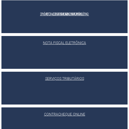
DIÁRIO OFICIAL DO MUNICÍPIO
PORTAL DA TRANSPARÊNCIA
OUVIDORIA MUNICIPAL
E-SIC
NOTA FISCAL ELETRÔNICA
SERVIÇOS TRIBUTÁRIOS
CONTRACHEQUE ONLINE