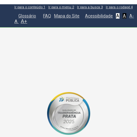
Ir para o conteúdo
1
Ir para o menu
2
Ir para a busca
3
Ir para o rodapé
4
Glossário
FAQ
Mapa do Site
Acessibilidade
A
A
A-
A+
A