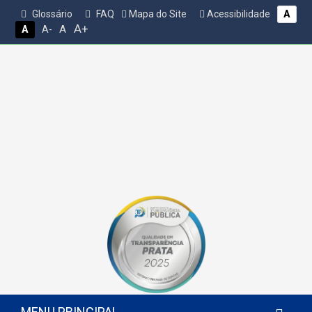
Glossário
FAQ
Mapa do Site
Acessibilidade
A
A+
A
A
A-
MENU PRINCIPAL