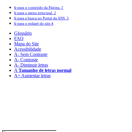
Ir para o conteúdo
da Página.
1
Ir para o menu
principal.
2
Ir para a busca
no Portal da ANS.
3
Ir para o rodapé
do site.
4
Glossário
FAQ
Mapa do Site
Acessibilidade
A
- Sem Contraste
A
- Contraste
A-
Diminuir letras
A
Tamanho de letras normal
A+
Aumentar letras