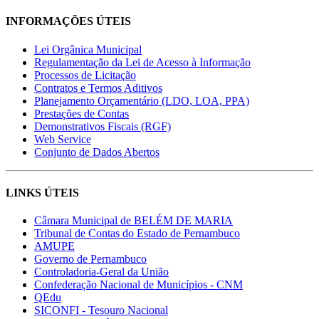
INFORMAÇÕES ÚTEIS
Lei Orgânica Municipal
Regulamentação da Lei de Acesso à Informação
Processos de Licitação
Contratos e Termos Aditivos
Planejamento Orçamentário (LDO, LOA, PPA)
Prestações de Contas
Demonstrativos Fiscais (RGF)
Web Service
Conjunto de Dados Abertos
LINKS ÚTEIS
Câmara Municipal de BELÉM DE MARIA
Tribunal de Contas do Estado de Pernambuco
AMUPE
Governo de Pernambuco
Controladoria-Geral da União
Confederação Nacional de Municípios - CNM
QEdu
SICONFI - Tesouro Nacional