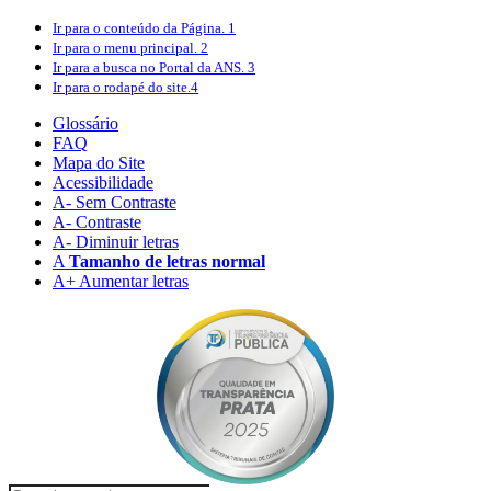
Ir para o conteúdo
da Página.
1
Ir para o menu
principal.
2
Ir para a busca
no Portal da ANS.
3
Ir para o rodapé
do site.
4
Glossário
FAQ
Mapa do Site
Acessibilidade
A
- Sem Contraste
A
- Contraste
A-
Diminuir letras
A
Tamanho de letras normal
A+
Aumentar letras