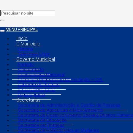
MENU PRINCIPAL
Início
O Município
História
Telefones Úteis
Governo Municipal
Prefeito
Vice Prefeito
Controladoria Municipal
Comissão Permanente de Licitação – CPL
Gabinete do Prefeito
Procuradoria Geral
Organograma
Secretarias
Secretaria de Administração e Gestão de Pessoas
Secretaria de Agricultura e Meio Ambiente
Secretaria de Desenvolvimento Social e Direitos Human
Secretaria de Educação
Secretaria de Finanças
Secretaria de Políticas para as Mulheres