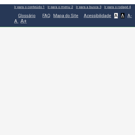
Ir para o conteúdo
1
Ir para o menu
2
Ir para a busca
3
Ir para o rodapé
4
Glossário
FAQ
Mapa do Site
Acessibilidade
A
A
A-
A+
A