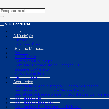
MENU PRINCIPAL
Início
O Município
História
Telefones Úteis
Governo Municipal
Prefeito
Vice Prefeito
Controladoria Municipal
Comissão Permanente de Licitação – CPL
Gabinete do Prefeito
Procuradoria Geral
Organograma
Secretarias
Secretaria de Administração e Gestão de Pessoas
Secretaria de Agricultura e Meio Ambiente
Secretaria de Desenvolvimento Social e Direitos Human
Secretaria de Educação
Secretaria de Finanças
Secretaria de Políticas para as Mulheres