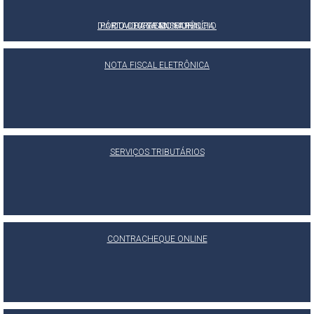
DIÁRIO OFICIAL DO MUNICÍPIO
PORTAL DA TRANSPARÊNCIA
OUVIDORIA MUNICIPAL
E-SIC
NOTA FISCAL ELETRÔNICA
SERVIÇOS TRIBUTÁRIOS
CONTRACHEQUE ONLINE