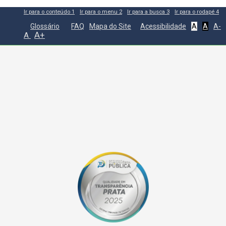
Ir para o conteúdo
1
Ir para o menu
2
Ir para a busca
3
Ir para o rodapé
4
Glossário
FAQ
Mapa do Site
Acessibilidade
A
A
A-
A+
A