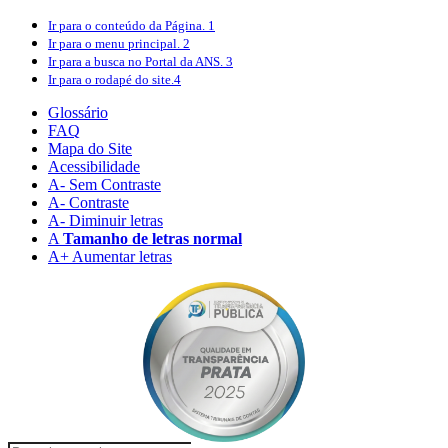
Ir para o conteúdo
da Página.
1
Ir para o menu
principal.
2
Ir para a busca
no Portal da ANS.
3
Ir para o rodapé
do site.
4
Glossário
FAQ
Mapa do Site
Acessibilidade
A
- Sem Contraste
A
- Contraste
A-
Diminuir letras
A
Tamanho de letras normal
A+
Aumentar letras