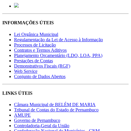
INFORMAÇÕES ÚTEIS
Lei Orgânica Municipal
Regulamentação da Lei de Acesso à Informação
Processos de Licitação
Contratos e Termos Aditivos
Planejamento Orçamentário (LDO, LOA, PPA)
Prestações de Contas
Demonstrativos Fiscais (RGF)
Web Service
Conjunto de Dados Abertos
LINKS ÚTEIS
Câmara Municipal de BELÉM DE MARIA
Tribunal de Contas do Estado de Pernambuco
AMUPE
Governo de Pernambuco
Controladoria-Geral da União
Confederação Nacional de Municípios - CNM