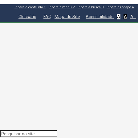
Ir para o conteúdo
1
Ir para o menu
2
Ir para a busca
3
Ir para o rodapé
4
Glossário
FAQ
Mapa do Site
Acessibilidade
A
A
A-