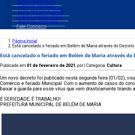
Aviso de Licitação
Carta de Serviços
Diário Municipal Oficial
Contra Cheque Online
Serviços Tributários
Fale Conosco
Página Inicial
Está cancelado o feriado em Belém de Maria através do Decreto
Está cancelado o feriado em Belém de Maria através do 
Publicado em
01 de fevereiro de 2021
, por
| Categoria:
Cultura
Um novo decreto foi publicado nesta segunda feira (01/02), vis
Comércio e feriado Municipal. Com o aumento de casos do cor
baixar a guarda para esse vírus que vem drasticamente tirando a
É SERIEDADE, É TRABALHO!
PREFEITURA MUNICIPAL DE BELÉM DE MARIA