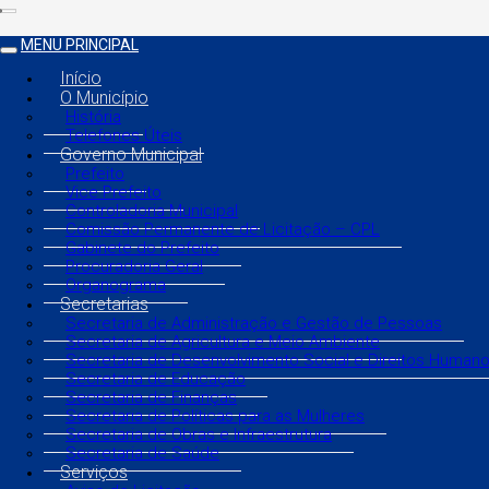
MENU PRINCIPAL
Início
O Município
História
Telefones Úteis
Governo Municipal
Prefeito
Vice Prefeito
Controladoria Municipal
Comissão Permanente de Licitação – CPL
Gabinete do Prefeito
Procuradoria Geral
Organograma
Secretarias
Secretaria de Administração e Gestão de Pessoas
Secretaria de Agricultura e Meio Ambiente
Secretaria de Desenvolvimento Social e Direitos Human
Secretaria de Educação
Secretaria de Finanças
Secretaria de Políticas para as Mulheres
Secretaria de Obras e Infraestrutura
Secretaria de Saúde
Serviços