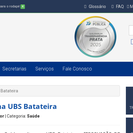
Glossário
FAQ
M
 para o rodapé
4
Secretarias
Serviços
Fale Conosco
 Batateira
na UBS Batateira
T
ior
| Categoria:
Saúde