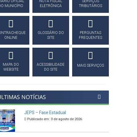
IÁRIO OFICIAL
NOTA FISCAL
SERVIÇOS
DO MUNICÍPIO
ELETRÔNICA
TRIBUTÁRIOS
ONTRACHEQUE
GLOSSÁRIO DO
PERGUNTAS
ONLINE
SITE
FREQUENTES
MAPA DO
ACESSIBILIDADE
MAIS SERVIÇOS
WEBSITE
DO SITE
ÚLTIMAS NOTÍCIAS
JEPS – Fase Estadual
Publicado em: 3 de agosto de 2026