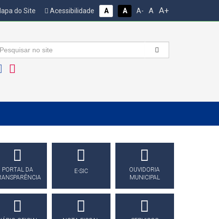
A+
A
apa do Site
Acessibilidade
A
A
A-
PORTAL DA
OUVIDORIA
E-SIC
RANSPARÊNCIA
MUNICIPAL