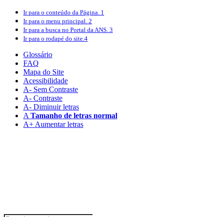
Ir para o conteúdo
da Página.
1
Ir para o menu
principal.
2
Ir para a busca
no Portal da ANS.
3
Ir para o rodapé
do site.
4
Glossário
FAQ
Mapa do Site
Acessibilidade
A
- Sem Contraste
A
- Contraste
A-
Diminuir letras
A
Tamanho de letras normal
A+
Aumentar letras