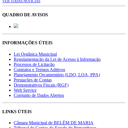
VER TODAS NOTÍCIAS
QUADRO DE AVISOS
INFORMAÇÕES ÚTEIS
Lei Orgânica Municipal
Regulamentação da Lei de Acesso à Informação
Processos de Licitação
Contratos e Termos Aditivos
Planejamento Orçamentário (LDO, LOA, PPA)
Prestações de Contas
Demonstrativos Fiscais (RGF)
Web Service
Conjunto de Dados Abertos
LINKS ÚTEIS
Câmara Municipal de BELÉM DE MARIA
Tribunal de Contas do Estado de Pernambuco