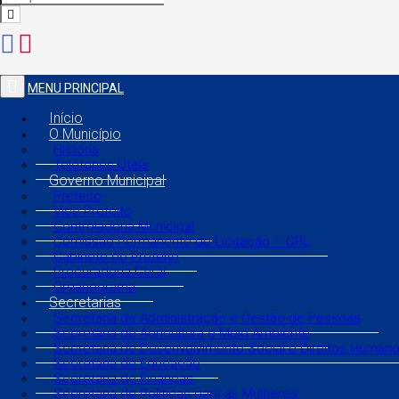
MENU PRINCIPAL
Início
O Município
História
Telefones Úteis
Governo Municipal
Prefeito
Vice Prefeito
Controladoria Municipal
Comissão Permanente de Licitação – CPL
Gabinete do Prefeito
Procuradoria Geral
Organograma
Secretarias
Secretaria de Administração e Gestão de Pessoas
Secretaria de Agricultura e Meio Ambiente
Secretaria de Desenvolvimento Social e Direitos Human
Secretaria de Educação
Secretaria de Finanças
Secretaria de Políticas para as Mulheres