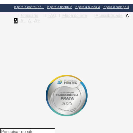
Ir para o conteúdo
1
Ir para o menu
2
Ir para a busca
3
Ir para o rodapé
4
Glossário
FAQ
Mapa do Site
Acessibilidade
A
A+
A
A
A-