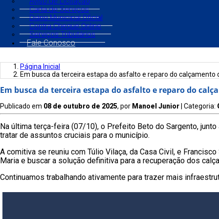
Aviso de Licitação
Carta de Serviços
Diário Municipal Oficial
Contra Cheque Online
Serviços Tributários
Fale Conosco
Página Inicial
Em busca da terceira estapa do asfalto e reparo do calçamento
Em busca da terceira estapa do asfalto e reparo do cal
Publicado em
08 de outubro de 2025
, por
Manoel Junior
| Categoria:
Na última terça-feira (07/10), o Prefeito Beto do Sargento, junt
tratar de assuntos cruciais para o município.
A comitiva se reuniu com Túlio Vilaça, da Casa Civil, e Francisc
Maria e buscar a solução definitiva para a recuperação dos cal
Continuamos trabalhando ativamente para trazer mais infraestru