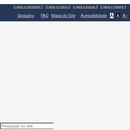
Ir para o conteúdo
1
Ir para o menu
2
Ir para a busca
3
Ir para o rodapé
4
Glossário
FAQ
Mapa do Site
Acessibilidade
A
A
A-