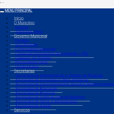
MENU PRINCIPAL
Início
O Município
História
Telefones Úteis
Governo Municipal
Prefeito
Vice Prefeito
Controladoria Municipal
Comissão Permanente de Licitação – CPL
Gabinete do Prefeito
Procuradoria Geral
Organograma
Secretarias
Secretaria de Administração e Gestão de Pessoas
Secretaria de Agricultura e Meio Ambiente
Secretaria de Desenvolvimento Social e Direitos Human
Secretaria de Educação
Secretaria de Finanças
Secretaria de Políticas para as Mulheres
Secretaria de Obras e Infraestrutura
Secretaria de Saúde
Serviços