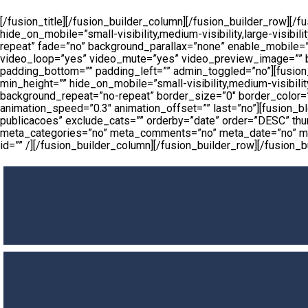
[/fusion_title][/fusion_builder_column][/fusion_builder_row][
hide_on_mobile=”small-visibility,medium-visibility,large-visib
repeat” fade=”no” background_parallax=”none” enable_mobile=
video_loop=”yes” video_mute=”yes” video_preview_image=”” bo
padding_bottom=”” padding_left=”” admin_toggled=”no”][fusion_
min_height=”” hide_on_mobile=”small-visibility,medium-visibilit
background_repeat=”no-repeat” border_size=”0″ border_color=””
animation_speed=”0.3″ animation_offset=”” last=”no”][fusion_
publicacoes” exclude_cats=”” orderby=”date” order=”DESC” thum
meta_categories=”no” meta_comments=”no” meta_date=”no” meta_l
id=”” /][/fusion_builder_column][/fusion_builder_row][/fusion_b