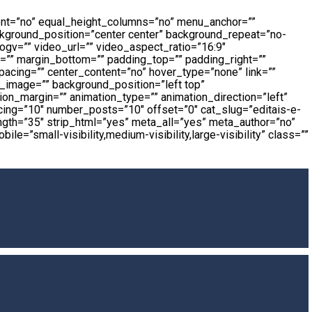
rcent=”no” equal_height_columns=”no” menu_anchor=””
background_position=”center center” background_repeat=”no-
gv=”” video_url=”” video_aspect_ratio=”16:9″
=”” margin_bottom=”” padding_top=”” padding_right=””
acing=”” center_content=”no” hover_type=”none” link=””
nd_image=”” background_position=”left top”
on_margin=”” animation_type=”” animation_direction=”left”
cing=”10″ number_posts=”10″ offset=”0″ cat_slug=”editais-e-
ength=”35″ strip_html=”yes” meta_all=”yes” meta_author=”no”
”small-visibility,medium-visibility,large-visibility” class=””