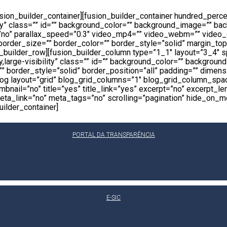
/fusion_builder_container][fusion_builder_container hundred_pe
ility” class=”” id=”” background_color=”” background_image=”” 
”no” parallax_speed=”0.3″ video_mp4=”” video_webm=”” video_o
rder_size=”” border_color=”” border_style=”solid” margin_top
builder_row][fusion_builder_column type=”1_1″ layout=”3_4″ sp
y,large-visibility” class=”” id=”” background_color=”” backgrou
 border_style=”solid” border_position=”all” padding=”” dimensi
blog layout=”grid” blog_grid_columns=”1″ blog_grid_column_spa
bnail=”no” title=”yes” title_link=”yes” excerpt=”no” excerpt_l
ink=”no” meta_tags=”no” scrolling=”pagination” hide_on_mobile=
uilder_container]
PORTAL DA TRANSPARÊNCIA
E-SIC