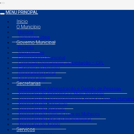
MENU PRINCIPAL
Início
O Município
História
Telefones Úteis
Governo Municipal
Prefeito
Vice Prefeito
Controladoria Municipal
Comissão Permanente de Licitação – CPL
Gabinete do Prefeito
Procuradoria Geral
Organograma
Secretarias
Secretaria de Administração e Gestão de Pessoas
Secretaria de Agricultura e Meio Ambiente
Secretaria de Desenvolvimento Social e Direitos Human
Secretaria de Educação
Secretaria de Finanças
Secretaria de Políticas para as Mulheres
Secretaria de Obras e Infraestrutura
Secretaria de Saúde
Serviços