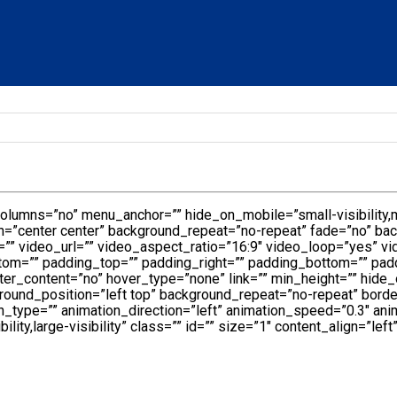
lumns=”no” menu_anchor=”” hide_on_mobile=”small-visibility,medi
=”center center” background_repeat=”no-repeat” fade=”no” ba
” video_url=”” video_aspect_ratio=”16:9″ video_loop=”yes” v
tom=”” padding_top=”” padding_right=”” padding_bottom=”” padd
r_content=”no” hover_type=”none” link=”” min_height=”” hide_on_
round_position=”left top” background_repeat=”no-repeat” borde
_type=”” animation_direction=”left” animation_speed=”0.3″ anima
ity,large-visibility” class=”” id=”” size=”1″ content_align=”left