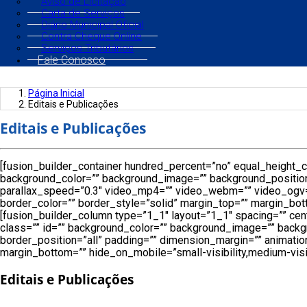
Aviso de Licitação
Carta de Serviços
Diário Municipal Oficial
Contra Cheque Online
Serviços Tributários
Fale Conosco
Página Inicial
Editais e Publicações
Editais e Publicações
[fusion_builder_container hundred_percent=”no” equal_height_co
background_color=”” background_image=”” background_position
parallax_speed=”0.3″ video_mp4=”” video_webm=”” video_ogv=”
border_color=”” border_style=”solid” margin_top=”” margin_bot
[fusion_builder_column type=”1_1″ layout=”1_1″ spacing=”” cente
class=”” id=”” background_color=”” background_image=”” backg
border_position=”all” padding=”” dimension_margin=”” animation
margin_bottom=”” hide_on_mobile=”small-visibility,medium-visibil
Editais e Publicações