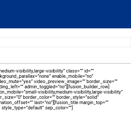
um-visibility,large-visibility” class=”” id=””
ckground_parallax=”none” enable_mobile=”no”
ideo_mute=”yes” video_preview_image=”” border_size=””
ing_left=”” admin_toggled=”no”][fusion_builder_row]
mobile=”small-visibility,medium-visibility,large-visibility”
r_size=”0″ border_color=”” border_style=”solid”
tion_offset=”” last=”no”][fusion_title margin_top=””
” style_type=”default” sep_color=””]