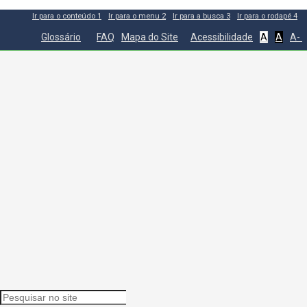
Ir para o conteúdo
1
Ir para o menu
2
Ir para a busca
3
Ir para o rodapé
4
Glossário
FAQ
Mapa do Site
Acessibilidade
A
A
A-