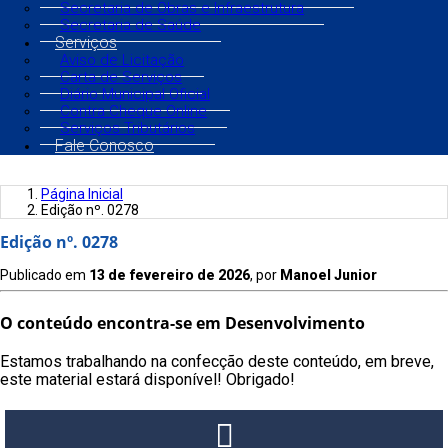
Secretaria de Obras e Infraestrutura
Secretaria de Saúde
Serviços
Aviso de Licitação
Carta de Serviços
Diário Municipal Oficial
Contra Cheque Online
Serviços Tributários
Fale Conosco
Página Inicial
Edição nº. 0278
Edição nº. 0278
Publicado em
13 de fevereiro de 2026
, por
Manoel Junior
O conteúdo encontra-se em Desenvolvimento
Estamos trabalhando na confecção deste conteúdo, em breve,
este material estará disponível! Obrigado!