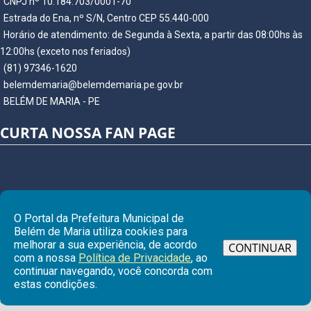
CNPJ nº 10.184.703/0001-70
Estrada do Ena, nº S/N, Centro CEP 55.440-000
Horário de atendimento: de Segunda à Sexta, a partir das 08:00hs às
12:00hs (exceto nos feriados)
(81) 97346-1620
belemdemaria@belemdemaria.pe.gov.br
BELÉM DE MARIA - PE
CURTA NOSSA FAN PAGE
O Portal da Prefeitura Municipal de
Belém de Maria utiliza cookies para
melhorar a sua experiência, de acordo
CONTINUAR
com a nossa
Política de Privacidade
, ao
continuar navegando, você concorda com
Ir para
estas condições.
© Copyright 2026 Prefeitura Municipal de BELÉM DE MARIA | Todos os
direitos reservados