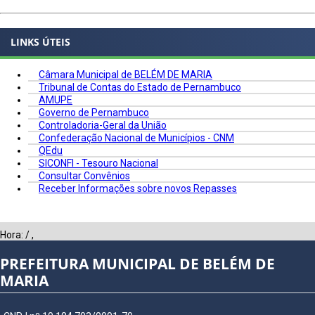
LINKS ÚTEIS
Câmara Municipal de BELÉM DE MARIA
Tribunal de Contas do Estado de Pernambuco
AMUPE
Governo de Pernambuco
Controladoria-Geral da União
Confederação Nacional de Municípios - CNM
QEdu
SICONFI - Tesouro Nacional
Consultar Convênios
Receber Informações sobre novos Repasses
Hora:
/
,
PREFEITURA MUNICIPAL DE BELÉM DE
MARIA