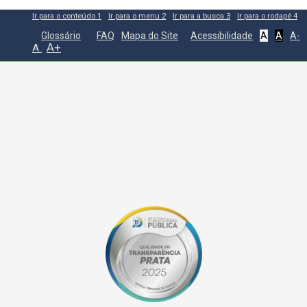
Ir para o conteúdo
1
Ir para o menu
2
Ir para a busca
3
Ir para o rodapé
4
Glossário
FAQ
Mapa do Site
Acessibilidade
A
A
A-
A+
A