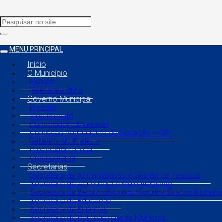
MENU PRINCIPAL
Início
O Município
História
Telefones Úteis
Governo Municipal
Prefeito
Vice Prefeito
Controladoria Municipal
Comissão Permanente de Licitação – CPL
Gabinete do Prefeito
Procuradoria Geral
Organograma
Secretarias
Secretaria de Administração e Gestão de Pessoas
Secretaria de Agricultura e Meio Ambiente
Secretaria de Desenvolvimento Social e Direitos Human
Secretaria de Educação
Secretaria de Finanças
Secretaria de Políticas para as Mulheres