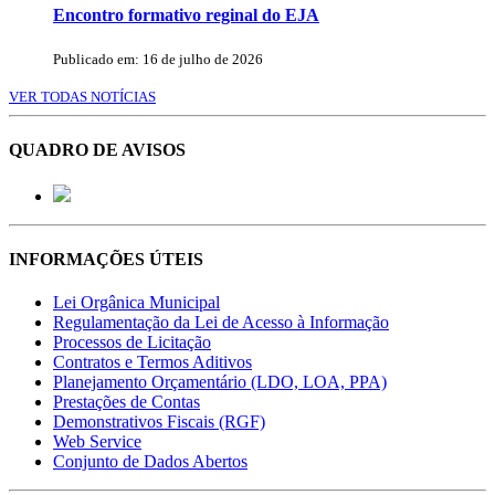
Encontro formativo reginal do EJA
Publicado em: 16 de julho de 2026
VER TODAS NOTÍCIAS
QUADRO DE AVISOS
INFORMAÇÕES ÚTEIS
Lei Orgânica Municipal
Regulamentação da Lei de Acesso à Informação
Processos de Licitação
Contratos e Termos Aditivos
Planejamento Orçamentário (LDO, LOA, PPA)
Prestações de Contas
Demonstrativos Fiscais (RGF)
Web Service
Conjunto de Dados Abertos