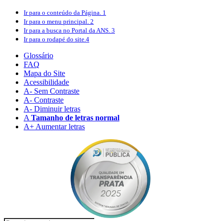
Ir para o conteúdo
da Página.
1
Ir para o menu
principal.
2
Ir para a busca
no Portal da ANS.
3
Ir para o rodapé
do site.
4
Glossário
FAQ
Mapa do Site
Acessibilidade
A
- Sem Contraste
A
- Contraste
A-
Diminuir letras
A
Tamanho de letras normal
A+
Aumentar letras